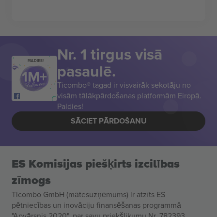
Nr. 1 tirgus visā
PALDIES!
pasaulē.
Ticombo® tagad ir visvairāk sekotāju no
visām tālākpārdošanas platformām Eiropā.
Paldies!
SĀCIET PĀRDOŠANU
ES Komisijas piešķirts izcilības
zīmogs
Ticombo GmbH (mātesuzņēmums) ir atzīts ES
pētniecības un inovāciju finansēšanas programmā
"Apvārsnis 2020", par savu priekšlikumu Nr. 782393.