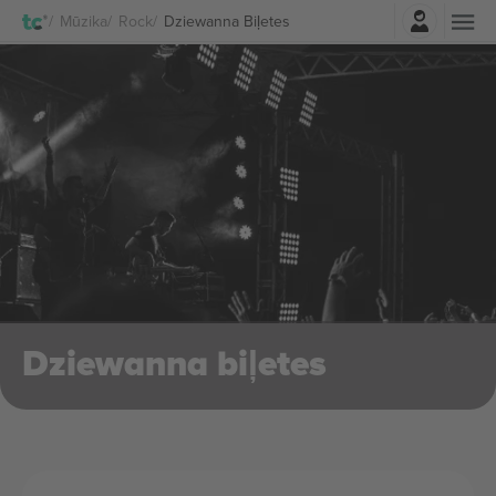
Pierakstīties
Mūzika
Rock
Dziewanna Biļetes
Dziewanna biļetes