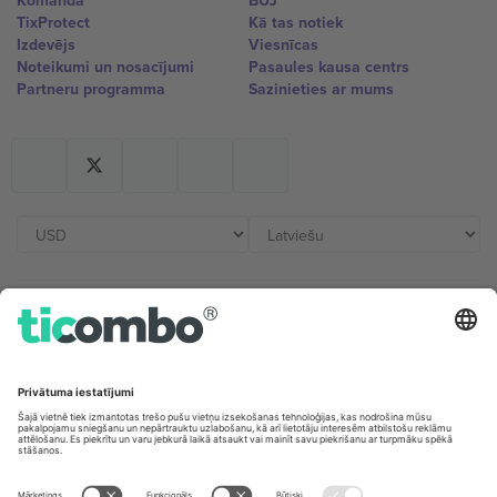
Komanda
BUJ
TixProtect
Kā tas notiek
Izdevējs
Viesnīcas
Noteikumi un nosacījumi
Pasaules kausa centrs
Partneru programma
Sazinieties ar mums
Biroji un atbalsts
Germany
United Kingdom
Unter den Linden 24, 10117
167 City Road, London, Greater
Berlin, Germany
London, EC1V 1AW, United
Kingdom
United States
Switzerland