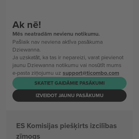
Ak nē!
Mēs neatradām nevienu notikumu.
Pašlaik nav neviena aktīva pasākuma
Dziewanna.
Ja uzskatāt, ka tas ir nepareizi, varat pievienot
jaunu Dziewanna notikumu vai nosūtīt mums
e-pasta ziņojumu uz
support@ticombo.com
SKATIET GAIDĀMIE PASĀKUMI
IZVEIDOT JAUNU PASĀKUMU
ES Komisijas piešķirts izcilības
zīmogs