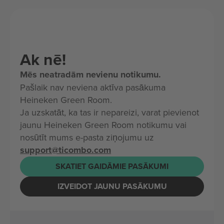
Ak nē!
Mēs neatradām nevienu notikumu.
Pašlaik nav neviena aktīva pasākuma
Heineken Green Room.
Ja uzskatāt, ka tas ir nepareizi, varat pievienot
jaunu Heineken Green Room notikumu vai
nosūtīt mums e-pasta ziņojumu uz
support@ticombo.com
SKATIET GAIDĀMIE PASĀKUMI
IZVEIDOT JAUNU PASĀKUMU