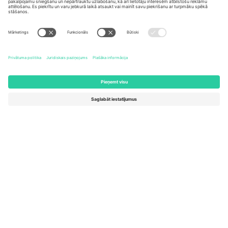
United States
Switzerland
131 Continental Dr, Suite 305,
Dorfstrasse 52a, 6390
Newark, Delaware 19713, United
Engelberg, Switzerland
States
Bulgaria
United Arab Emirates
Regus Sofia City West, bul
UAE Dubai Silicon Oasis, DDP
Totleben 53-55, 1606 Sofia,
Building A1, Office 302, Dubai,
Bulgaria
United Arab Emirates
Mexico
Av Chapultepec 360, Roma
Norte, Cuauhtémoc, 06700
Ciudad de México, CDMX,
Mexico
Platformas nodrošinātāja juridiskā persona var atšķirties atkarībā
no atrašanās vietas, notikuma un/vai domēna. Lai iegūtu detalizētu
informāciju, skatiet konkrētu notikuma lapu, nospiedumu un