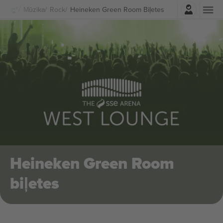
Pierakstīties
Mūzika
Rock
Heineken Green Room Biļetes
Heineken Green Room
biļetes