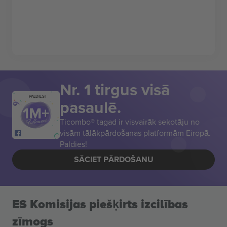
Nr. 1 tirgus visā
PALDIES!
pasaulē.
Ticombo® tagad ir visvairāk sekotāju no
visām tālākpārdošanas platformām Eiropā.
Paldies!
SĀCIET PĀRDOŠANU
ES Komisijas piešķirts izcilības
zīmogs