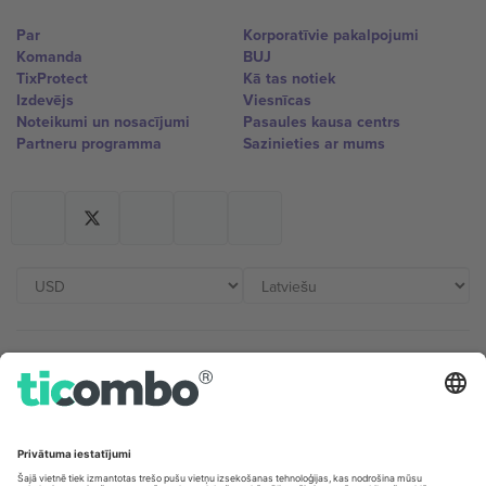
Par
Korporatīvie pakalpojumi
Komanda
BUJ
TixProtect
Kā tas notiek
Izdevējs
Viesnīcas
Noteikumi un nosacījumi
Pasaules kausa centrs
Partneru programma
Sazinieties ar mums
Biroji un atbalsts
Germany
United Kingdom
Unter den Linden 24, 10117
167 City Road, London, Greater
Berlin, Germany
London, EC1V 1AW, United
Kingdom