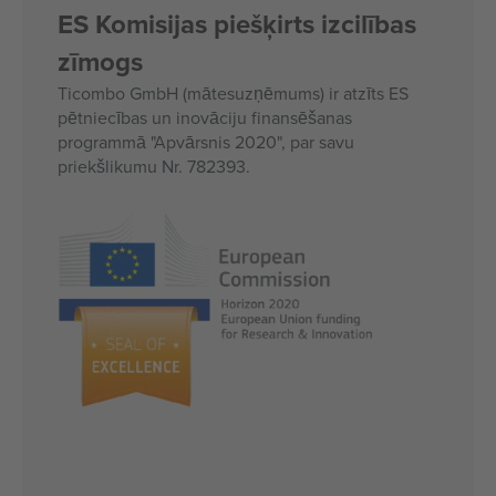
ES Komisijas piešķirts izcilības
zīmogs
Ticombo GmbH (mātesuzņēmums) ir atzīts ES
pētniecības un inovāciju finansēšanas
programmā "Apvārsnis 2020", par savu
priekšlikumu Nr. 782393.