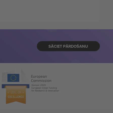
SĀCIET PĀRDOŠANU