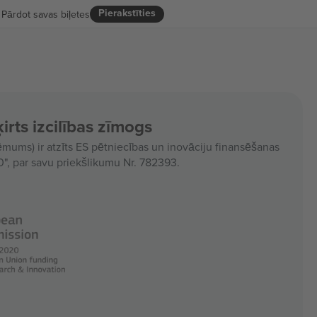
Pierakstīties
Pārdot savas biļetes
irts izcilības zīmogs
ms) ir atzīts ES pētniecības un inovāciju finansēšanas
, par savu priekšlikumu Nr. 782393.