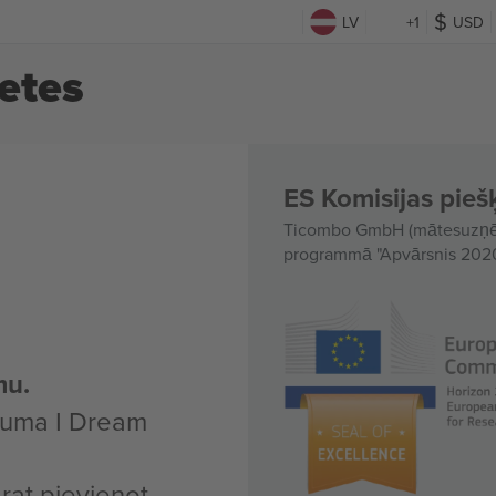
LV
+1
USD
ļetes
ES Komisijas piešķ
Ticombo GmbH (mātesuzņēmu
programmā "Apvārsnis 2020"
mu.
kuma I Dream
arat pievienot