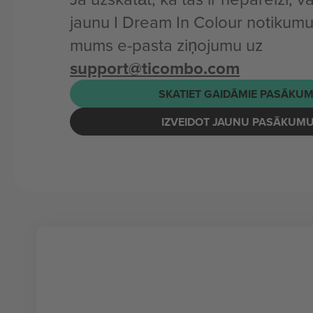
jaunu I Dream In Colour notikumu 
mums e-pasta ziņojumu uz
support@ticombo.com
SKATIET GAIDĀMIE PASĀKUM
IZVEIDOT JAUNU PASĀKUM