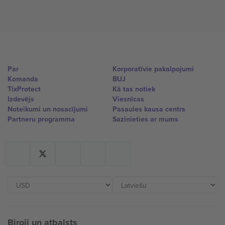
Par
Korporatīvie pakalpojumi
Komanda
BUJ
TixProtect
Kā tas notiek
Izdevējs
Viesnīcas
Noteikumi un nosacījumi
Pasaules kausa centrs
Partneru programma
Sazinieties ar mums
Biroji un atbalsts