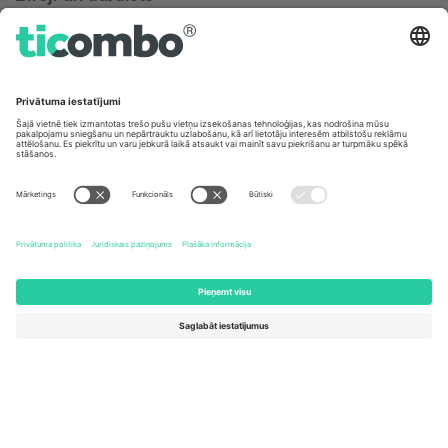
Germany
United Kingdom
Unter den Linden 24, 10117
167 City Road, London, Greater
Berlin, Germany
London, EC1V 1AW, United
Kingdom
United States
Switzerland
131 Continental Dr, Suite 305,
Dorfstrasse 52a, 6390
Newark, Delaware 19713, United
Engelberg, Switzerland
States
Bulgaria
United Arab Emirates
Regus Sofia City West, bul
UAE Dubai Silicon Oasis, DDP
Totleben 53-55, 1606 Sofia,
Building A1, Office 302, Dubai,
Bulgaria
United Arab Emirates
Mexico
Av Chapultepec 360, Roma
Norte, Cuauhtémoc, 06700
Ciudad de México, CDMX,