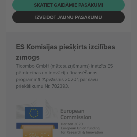
SKATIET GAIDĀMIE PASĀKUMI
IZVEIDOT JAUNU PASĀKUMU
ES Komisijas piešķirts izcilības
zīmogs
Ticombo GmbH (mātesuzņēmums) ir atzīts ES
pētniecības un inovāciju finansēšanas
programmā "Apvārsnis 2020", par savu
priekšlikumu Nr. 782393.