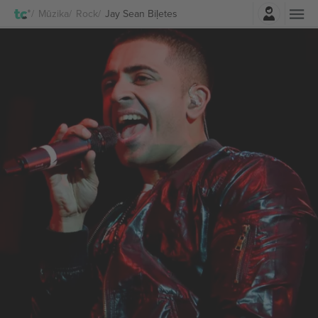
Pierakstīties
Mūzika
Rock
Jay Sean Biļetes