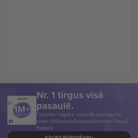
Nr. 1 tirgus visā
PALDIES!
pasaulē.
Ticombo® tagad ir visvairāk sekotāju no
visām tālākpārdošanas platformām Eiropā.
Paldies!
SĀCIET PĀRDOŠANU