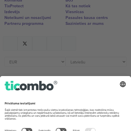
Komanda
BUJ
TixProtect
Kā tas notiek
Izdevējs
Viesnīcas
Noteikumi un nosacījumi
Pasaules kausa centrs
Partneru programma
Sazinieties ar mums
Biroji un atbalsts
Germany
United Kingdom
Unter den Linden 24, 10117
167 City Road, London, Greater
Berlin, Germany
London, EC1V 1AW, United
Kingdom
United States
Switzerland