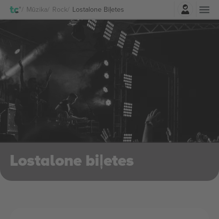
Pierakstīties
Mūzika
Rock
Lostalone Biļetes
Lostalone biļetes