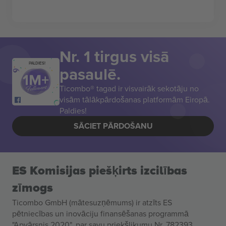
Nr. 1 tirgus visā
PALDIES!
pasaulē.
Ticombo® tagad ir visvairāk sekotāju no
visām tālākpārdošanas platformām Eiropā.
Paldies!
SĀCIET PĀRDOŠANU
ES Komisijas piešķirts izcilības
zīmogs
Ticombo GmbH (mātesuzņēmums) ir atzīts ES
pētniecības un inovāciju finansēšanas programmā
"Apvārsnis 2020", par savu priekšlikumu Nr. 782393.