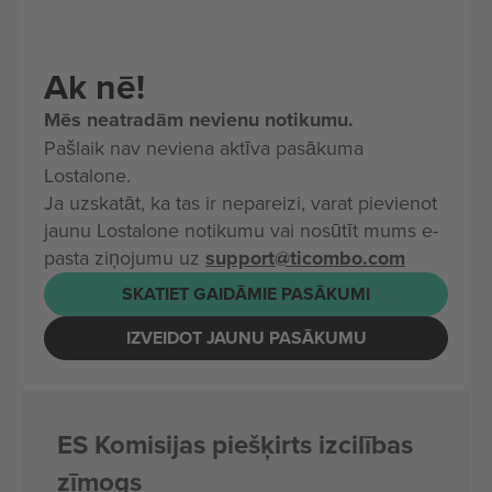
Ak nē!
Mēs neatradām nevienu notikumu.
Pašlaik nav neviena aktīva pasākuma
Lostalone.
Ja uzskatāt, ka tas ir nepareizi, varat pievienot
jaunu Lostalone notikumu vai nosūtīt mums e-
pasta ziņojumu uz
support@ticombo.com
SKATIET GAIDĀMIE PASĀKUMI
IZVEIDOT JAUNU PASĀKUMU
ES Komisijas piešķirts izcilības
zīmogs