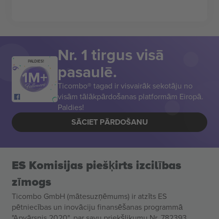
Nr. 1 tirgus visā
PALDIES!
pasaulē.
Ticombo® tagad ir visvairāk sekotāju no
visām tālākpārdošanas platformām Eiropā.
Paldies!
SĀCIET PĀRDOŠANU
ES Komisijas piešķirts izcilības
zīmogs
Ticombo GmbH (mātesuzņēmums) ir atzīts ES
pētniecības un inovāciju finansēšanas programmā
"Apvārsnis 2020", par savu priekšlikumu Nr. 782393.