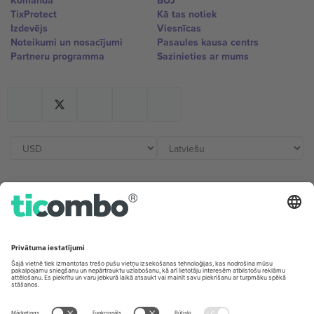
Komanda
BUJ
TixProtect
Kā tas notiek
Izdevējs
Viesnīcas
Noteikumi un nosacījumi
Pasaules kausa centrs
Partneru programma
Sazinieties ar mums
Biroji un atbalsts
Germany
United Kingdom
Unter den Linden 24, 10117
167 City Road, London, Greater
Berlin, Germany
London, EC1V 1AW, United
Kingdom
United States
Switzerland