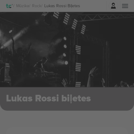
Pierakstīties
Mūzika
Rock
Lukas Rossi Biļetes
Lukas Rossi biļetes