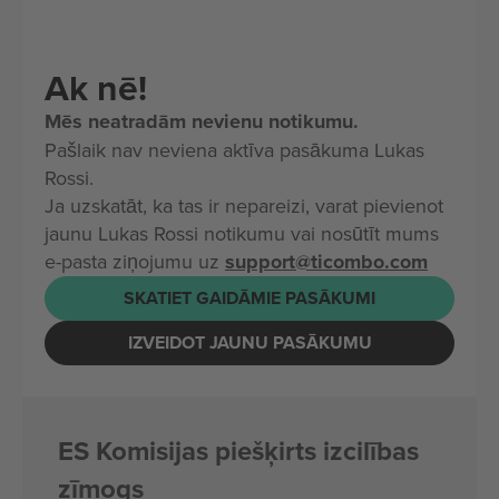
Ak nē!
Mēs neatradām nevienu notikumu.
Pašlaik nav neviena aktīva pasākuma Lukas
Rossi.
Ja uzskatāt, ka tas ir nepareizi, varat pievienot
jaunu Lukas Rossi notikumu vai nosūtīt mums
e-pasta ziņojumu uz
support@ticombo.com
SKATIET GAIDĀMIE PASĀKUMI
IZVEIDOT JAUNU PASĀKUMU
ES Komisijas piešķirts izcilības
zīmogs