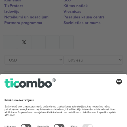
Komanda
BUJ
TixProtect
Kā tas notiek
Izdevējs
Viesnīcas
Noteikumi un nosacījumi
Pasaules kausa centrs
Partneru programma
Sazinieties ar mums
Biroji un atbalsts
Germany
United Kingdom
Unter den Linden 24, 10117
167 City Road, London, Greater
Berlin, Germany
London, EC1V 1AW, United
Kingdom
United States
Switzerland