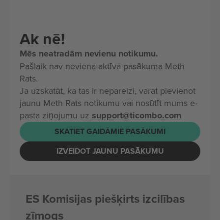
Ak nē!
Mēs neatradām nevienu notikumu.
Pašlaik nav neviena aktīva pasākuma Meth
Rats.
Ja uzskatāt, ka tas ir nepareizi, varat pievienot
jaunu Meth Rats notikumu vai nosūtīt mums e-
pasta ziņojumu uz
support@ticombo.com
SKATIET GAIDĀMIE PASĀKUMI
IZVEIDOT JAUNU PASĀKUMU
ES Komisijas piešķirts izcilības
zīmogs