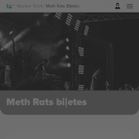
Pierakstīties
Mūzika
Rock
Meth Rats Biļetes
Meth Rats biļetes