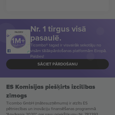
Nr. 1 tirgus visā
PALDIES!
pasaulē.
Ticombo® tagad ir visvairāk sekotāju no
visām tālākpārdošanas platformām Eiropā.
Paldies!
SĀCIET PĀRDOŠANU
ES Komisijas piešķirts izcilības
zīmogs
Ticombo GmbH (mātesuzņēmums) ir atzīts ES
pētniecības un inovāciju finansēšanas programmā
"Apvārsnis 2020", par savu priekšlikumu Nr. 782393.