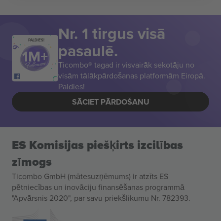
Nr. 1 tirgus visā
PALDIES!
pasaulē.
Ticombo® tagad ir visvairāk sekotāju no
visām tālākpārdošanas platformām Eiropā.
Paldies!
SĀCIET PĀRDOŠANU
ES Komisijas piešķirts izcilības
zīmogs
Ticombo GmbH (mātesuzņēmums) ir atzīts ES
pētniecības un inovāciju finansēšanas programmā
"Apvārsnis 2020", par savu priekšlikumu Nr. 782393.