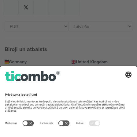
Biroji un atbalsts
Germany
United Kingdom
Unter den Linden 24, 10117
167 City Road, London, Greater
Berlin, Germany
London, EC1V 1AW, United
Kingdom
United States
Switzerland
131 Continental Dr, Suite 305,
Dorfstrasse 52a, 6390
Newark, Delaware 19713, United
Engelberg, Switzerland
States
Bulgaria
United Arab Emirates