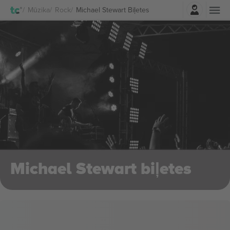
Pierakstīties
Mūzika
Rock
Michael Stewart Biļetes
Michael Stewart biļetes