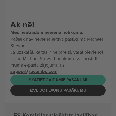
Ak nē!
Mēs neatradām nevienu notikumu.
Pašlaik nav neviena aktīva pasākuma Michael
Stewart.
Ja uzskatāt, ka tas ir nepareizi, varat pievienot
jaunu Michael Stewart notikumu vai nosūtīt
mums e-pasta ziņojumu uz
support@ticombo.com
SKATIET GAIDĀMIE PASĀKUMI
IZVEIDOT JAUNU PASĀKUMU
ES Komisijas piešķirts izcilības