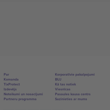
Par
Korporatīvie pakalpojumi
Komanda
BUJ
TixProtect
Kā tas notiek
Izdevējs
Viesnīcas
Noteikumi un nosacījumi
Pasaules kausa centrs
Partneru programma
Sazinieties ar mums