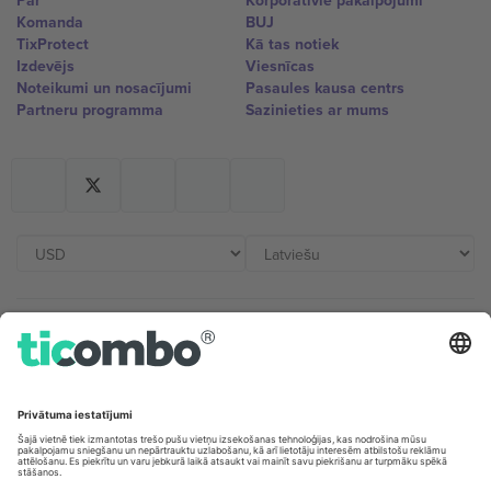
Par
Korporatīvie pakalpojumi
Komanda
BUJ
TixProtect
Kā tas notiek
Izdevējs
Viesnīcas
Noteikumi un nosacījumi
Pasaules kausa centrs
Partneru programma
Sazinieties ar mums
Biroji un atbalsts
Germany
United Kingdom
Unter den Linden 24, 10117
167 City Road, London, Greater
Berlin, Germany
London, EC1V 1AW, United
Kingdom