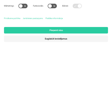
United States
Switzerland
131 Continental Dr, Suite 305,
Dorfstrasse 52a, 6390
Newark, Delaware 19713, United
Engelberg, Switzerland
States
Bulgaria
United Arab Emirates
Regus Sofia City West, bul
UAE Dubai Silicon Oasis, DDP
Totleben 53-55, 1606 Sofia,
Building A1, Office 302, Dubai,
Bulgaria
United Arab Emirates
Mexico
Av Chapultepec 360, Roma
Norte, Cuauhtémoc, 06700
Ciudad de México, CDMX,
Mexico
Platformas nodrošinātāja juridiskā persona var atšķirties atkarībā
no atrašanās vietas, notikuma un/vai domēna. Lai iegūtu detalizētu
informāciju, skatiet konkrētu notikuma lapu, nospiedumu un
noteikumus.,
Izdevējs
un
Noteikumi.
© 2026 Ticombo. Visas
tiesības aizsargātas.