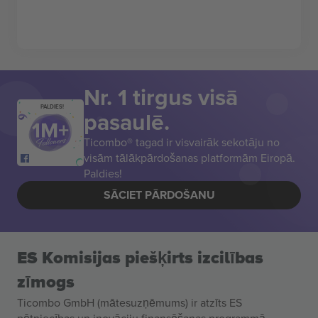
Nr. 1 tirgus visā
PALDIES!
pasaulē.
Ticombo® tagad ir visvairāk sekotāju no
visām tālākpārdošanas platformām Eiropā.
Paldies!
SĀCIET PĀRDOŠANU
ES Komisijas piešķirts izcilības
zīmogs
Ticombo GmbH (mātesuzņēmums) ir atzīts ES
pētniecības un inovāciju finansēšanas programmā