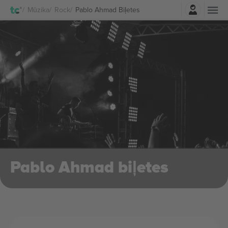
Pierakstīties
Mūzika
Rock
Pablo Ahmad Biļetes
Pablo Ahmad biļetes