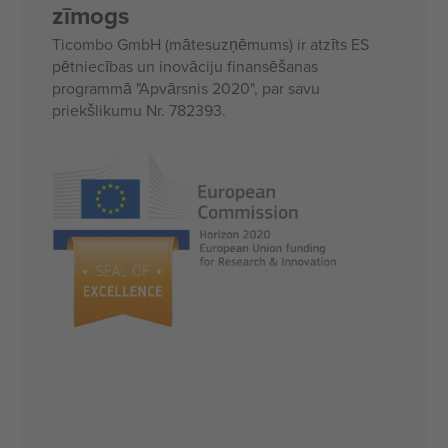
zīmogs
Ticombo GmbH (mātesuzņēmums) ir atzīts ES
pētniecības un inovāciju finansēšanas
programmā "Apvārsnis 2020", par savu
priekšlikumu Nr. 782393.