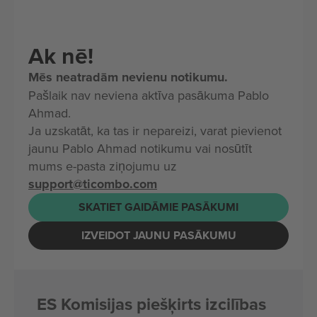
Ak nē!
Mēs neatradām nevienu notikumu.
Pašlaik nav neviena aktīva pasākuma Pablo
Ahmad.
Ja uzskatāt, ka tas ir nepareizi, varat pievienot
jaunu Pablo Ahmad notikumu vai nosūtīt
mums e-pasta ziņojumu uz
support@ticombo.com
SKATIET GAIDĀMIE PASĀKUMI
IZVEIDOT JAUNU PASĀKUMU
ES Komisijas piešķirts izcilības