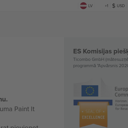
LV
+1
USD
ES Komisijas piešķ
Ticombo GmbH (mātesuzņēmu
programmā "Apvārsnis 2020"
mu.
uma Paint It
arat pievienot