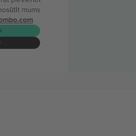
 nosūtīt mums
combo.com
I
U