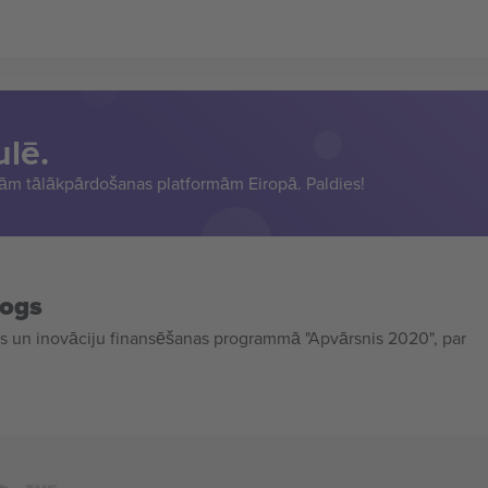
ulē.
sām tālākpārdošanas platformām Eiropā. Paldies!
mogs
 un inovāciju finansēšanas programmā "Apvārsnis 2020", par