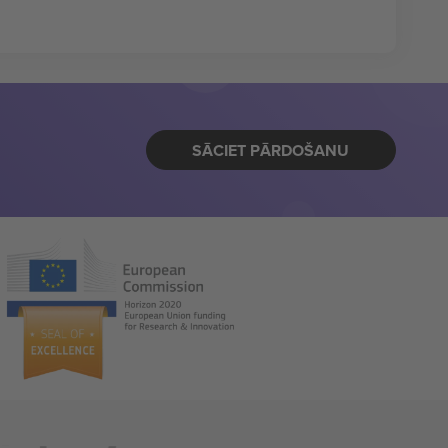
SĀCIET PĀRDOŠANU