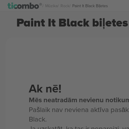
Mūzika
Rock
Paint It Black Biļetes
Paint It Black biļetes
Ak nē!
Mēs neatradām nevienu notiku
Pašlaik nav neviena aktīva pasāk
Black.
Ja uzskatāt, ka tas ir nepareizi, v