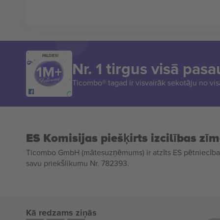
PALDIES!
Nr. 1 tirgus visā pasa
Ticombo® tagad ir visvairāk sekotāju no vi
ES Komisijas piešķirts izcilības zī
Ticombo GmbH (mātesuzņēmums) ir atzīts ES pētniecības
savu priekšlikumu Nr. 782393.
Kā redzams ziņās