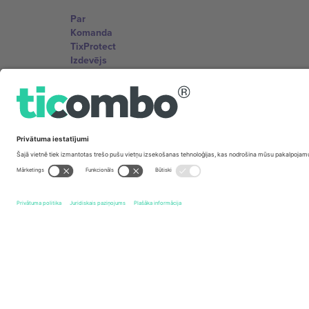
Par
Komanda
TixProtect
Izdevējs
Noteikumi un nosacījumi
Partneru programma
Biroji un atbalsts
Germany
Unter den Linden 24, 10117 Berlin, Germany
United States
131 Continental Dr, Suite 305, Newark, Delaware 19713, 