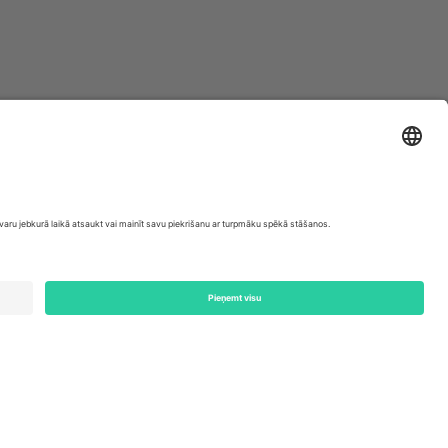
ondon, EC1V 1AW, United Kingdom
Switzerland