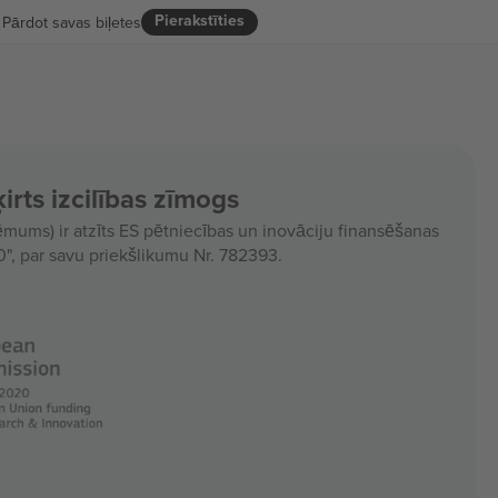
Pierakstīties
Pārdot savas biļetes
irts izcilības zīmogs
ms) ir atzīts ES pētniecības un inovāciju finansēšanas
, par savu priekšlikumu Nr. 782393.