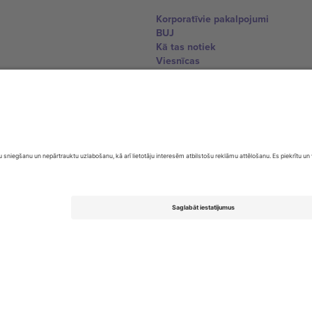
Korporatīvie pakalpojumi
BUJ
Kā tas notiek
Viesnīcas
Pasaules kausa centrs
Sazinieties ar mums
United Kingdom
167 City Road, London, Greater L
Switzerland
United States
Dorfstrasse 52a, 6390 Engelberg, 