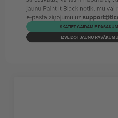
jaunu Paint It Black notikumu vai
e-pasta ziņojumu uz
support@ti
SKATIET GAIDĀMIE PASĀKUM
IZVEIDOT JAUNU PASĀKUM