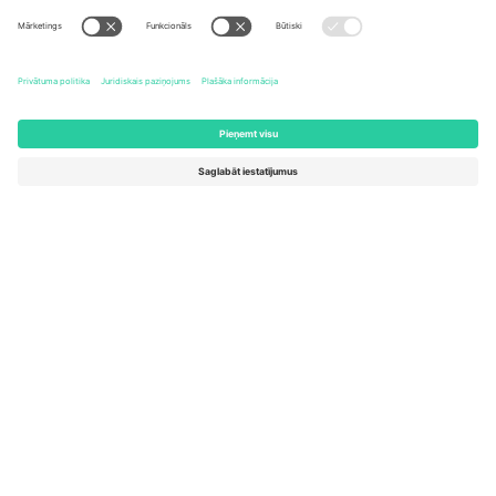
United States
Switzerland
131 Continental Dr, Suite 305,
Dorfstrasse 52a, 6390
Newark, Delaware 19713, United
Engelberg, Switzerland
States
Bulgaria
United Arab Emirates
Regus Sofia City West, bul
UAE Dubai Silicon Oasis, DDP
Totleben 53-55, 1606 Sofia,
Building A1, Office 302, Dubai,
Bulgaria
United Arab Emirates
Mexico
Av Chapultepec 360, Roma
Norte, Cuauhtémoc, 06700
Ciudad de México, CDMX,
Mexico
Platformas nodrošinātāja juridiskā persona var atšķirties atkarībā
no atrašanās vietas, notikuma un/vai domēna. Lai iegūtu detalizētu
informāciju, skatiet konkrētu notikuma lapu, nospiedumu un
noteikumus.,
Izdevējs
un
Noteikumi.
© 2026 Ticombo. Visas
tiesības aizsargātas.