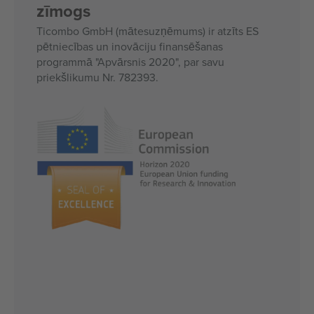
zīmogs
Ticombo GmbH (mātesuzņēmums) ir atzīts ES
pētniecības un inovāciju finansēšanas
programmā "Apvārsnis 2020", par savu
priekšlikumu Nr. 782393.