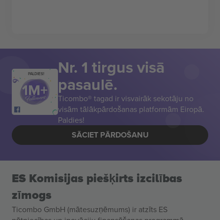
Nr. 1 tirgus visā
PALDIES!
pasaulē.
Ticombo® tagad ir visvairāk sekotāju no
visām tālākpārdošanas platformām Eiropā.
Paldies!
SĀCIET PĀRDOŠANU
ES Komisijas piešķirts izcilības
zīmogs
Ticombo GmbH (mātesuzņēmums) ir atzīts ES
pētniecības un inovāciju finansēšanas programmā