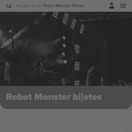
Pierakstīties
Mūzika
Rock
Robot Monster Biļetes
Robot Monster biļetes