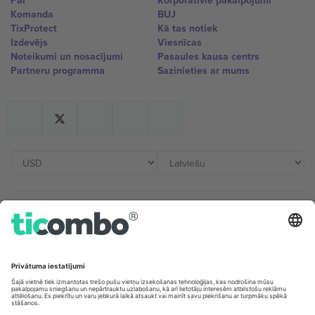
Par
Korporatīvie pakalpojumi
Komanda
BUJ
TixProtect
Kā tas notiek
Izdevējs
Viesnīcas
Noteikumi un nosacījumi
Pasaules kausa centrs
Partneru programma
Sazinieties ar mums
Biroji un atbalsts
Germany
United Kingdom
Unter den Linden 24, 10117
167 City Road, London, Greater
Berlin, Germany
London, EC1V 1AW, United
Kingdom