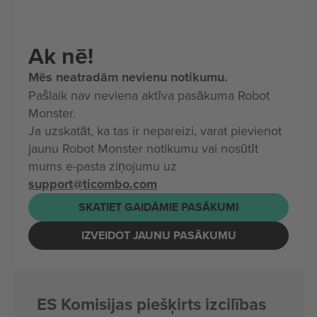
Ak nē!
Mēs neatradām nevienu notikumu.
Pašlaik nav neviena aktīva pasākuma Robot
Monster.
Ja uzskatāt, ka tas ir nepareizi, varat pievienot
jaunu Robot Monster notikumu vai nosūtīt
mums e-pasta ziņojumu uz
support@ticombo.com
SKATIET GAIDĀMIE PASĀKUMI
IZVEIDOT JAUNU PASĀKUMU
ES Komisijas piešķirts izcilības