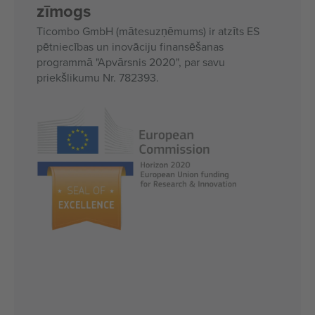
zīmogs
Ticombo GmbH (mātesuzņēmums) ir atzīts ES
pētniecības un inovāciju finansēšanas
programmā "Apvārsnis 2020", par savu
priekšlikumu Nr. 782393.