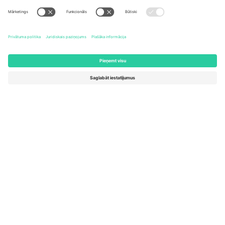
United States
Switzerland
131 Continental Dr, Suite 305,
Dorfstrasse 52a, 6390
Newark, Delaware 19713, United
Engelberg, Switzerland
States
Bulgaria
United Arab Emirates
Regus Sofia City West, bul
UAE Dubai Silicon Oasis, DDP
Totleben 53-55, 1606 Sofia,
Building A1, Office 302, Dubai,
Bulgaria
United Arab Emirates
Mexico
Av Chapultepec 360, Roma
Norte, Cuauhtémoc, 06700
Ciudad de México, CDMX,
Mexico
Platformas nodrošinātāja juridiskā persona var atšķirties atkarībā
no atrašanās vietas, notikuma un/vai domēna. Lai iegūtu detalizētu
informāciju, skatiet konkrētu notikuma lapu, nospiedumu un
noteikumus.,
Izdevējs
un
Noteikumi.
© 2026 Ticombo. Visas
tiesības aizsargātas.