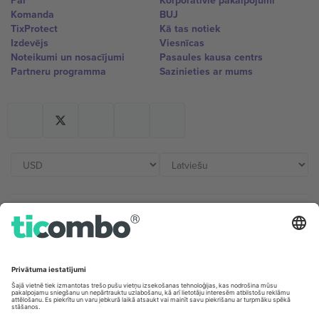
Par
Korporatīvie pakalpojumi
Komanda
BUJ
TixProtect
Kā tas notiek
Izdevējs
Viesnīcas
Noteikumi un nosacījumi
Pasaules kausa centrs
Partneru programma
Sazinieties ar mums
Biroji un atbalsts
Germany
United Kingdom
Unter den Linden 24, 10117
167 City Road, London, Greater
Berlin, Germany
London, EC1V 1AW, United
Kingdom