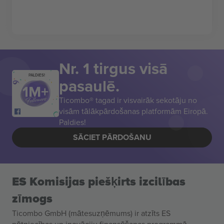
Nr. 1 tirgus visā
PALDIES!
pasaulē.
Ticombo® tagad ir visvairāk sekotāju no
visām tālākpārdošanas platformām Eiropā.
Paldies!
SĀCIET PĀRDOŠANU
ES Komisijas piešķirts izcilības
zīmogs
Ticombo GmbH (mātesuzņēmums) ir atzīts ES
pētniecības un inovāciju finansēšanas programmā