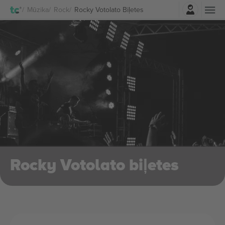
Pierakstīties
Mūzika
Rock
Rocky Votolato Biļetes
Rocky Votolato biļetes