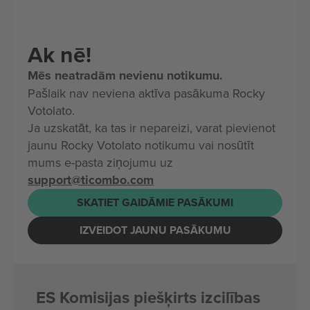
Ak nē!
Mēs neatradām nevienu notikumu.
Pašlaik nav neviena aktīva pasākuma Rocky
Votolato.
Ja uzskatāt, ka tas ir nepareizi, varat pievienot
jaunu Rocky Votolato notikumu vai nosūtīt
mums e-pasta ziņojumu uz
support@ticombo.com
SKATIET GAIDĀMIE PASĀKUMI
IZVEIDOT JAUNU PASĀKUMU
ES Komisijas piešķirts izcilības