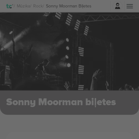
Pierakstīties
Mūzika
Rock
Sonny Moorman Biļetes
Sonny Moorman biļetes