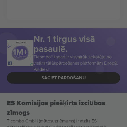
Nr. 1 tirgus visā
PALDIES!
pasaulē.
Ticombo® tagad ir visvairāk sekotāju no
visām tālākpārdošanas platformām Eiropā.
Paldies!
SĀCIET PĀRDOŠANU
ES Komisijas piešķirts izcilības
zīmogs
Ticombo GmbH (mātesuzņēmums) ir atzīts ES
pētniecības un inovāciju finansēšanas programmā