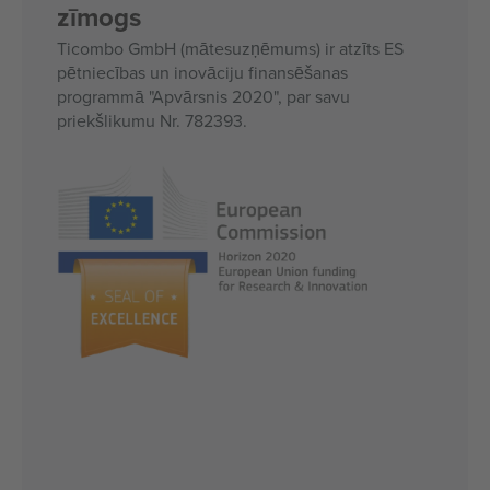
zīmogs
Ticombo GmbH (mātesuzņēmums) ir atzīts ES
pētniecības un inovāciju finansēšanas
programmā "Apvārsnis 2020", par savu
priekšlikumu Nr. 782393.