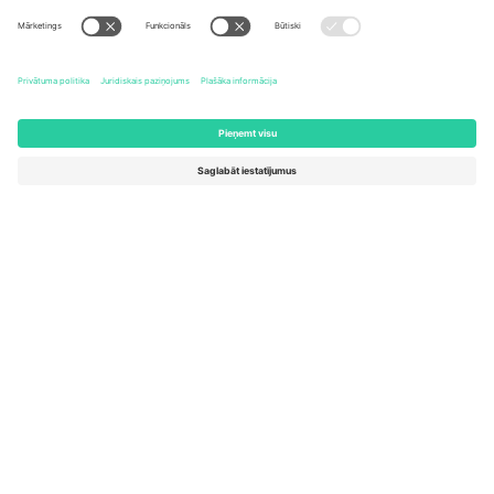
United States
Switzerland
131 Continental Dr, Suite 305,
Dorfstrasse 52a, 6390
Newark, Delaware 19713, United
Engelberg, Switzerland
States
Bulgaria
United Arab Emirates
Regus Sofia City West, bul
UAE Dubai Silicon Oasis, DDP
Totleben 53-55, 1606 Sofia,
Building A1, Office 302, Dubai,
Bulgaria
United Arab Emirates
Mexico
Av Chapultepec 360, Roma
Norte, Cuauhtémoc, 06700
Ciudad de México, CDMX,
Mexico
Platformas nodrošinātāja juridiskā persona var atšķirties atkarībā
no atrašanās vietas, notikuma un/vai domēna. Lai iegūtu detalizētu
informāciju, skatiet konkrētu notikuma lapu, nospiedumu un
noteikumus.,
Izdevējs
un
Noteikumi.
© 2026 Ticombo. Visas
tiesības aizsargātas.