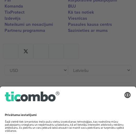
Par
Korporatīvie pakalpojumi
Komanda
BUJ
TixProtect
Kā tas notiek
Izdevējs
Viesnīcas
Noteikumi un nosacījumi
Pasaules kausa centrs
Partneru programma
Sazinieties ar mums
Biroji un atbalsts
Germany
United Kingdom
Unter den Linden 24, 10117
167 City Road, London, Greater
Berlin, Germany
London, EC1V 1AW, United
Kingdom