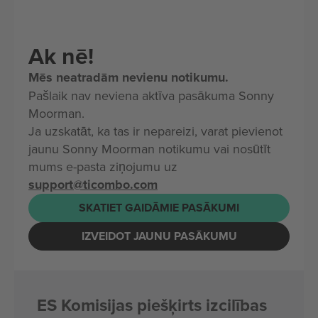
Ak nē!
Mēs neatradām nevienu notikumu.
Pašlaik nav neviena aktīva pasākuma Sonny
Moorman.
Ja uzskatāt, ka tas ir nepareizi, varat pievienot
jaunu Sonny Moorman notikumu vai nosūtīt
mums e-pasta ziņojumu uz
support@ticombo.com
SKATIET GAIDĀMIE PASĀKUMI
IZVEIDOT JAUNU PASĀKUMU
ES Komisijas piešķirts izcilības