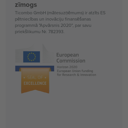
zīmogs
Ticombo GmbH (mātesuzņēmums) ir atzīts ES
pētniecības un inovāciju finansēšanas
programmā "Apvārsnis 2020", par savu
priekšlikumu Nr. 782393.