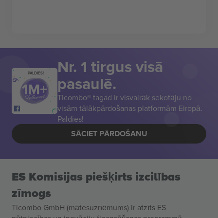
Nr. 1 tirgus visā
PALDIES!
pasaulē.
Ticombo® tagad ir visvairāk sekotāju no
visām tālākpārdošanas platformām Eiropā.
Paldies!
SĀCIET PĀRDOŠANU
ES Komisijas piešķirts izcilības
zīmogs
Ticombo GmbH (mātesuzņēmums) ir atzīts ES
pētniecības un inovāciju finansēšanas programmā