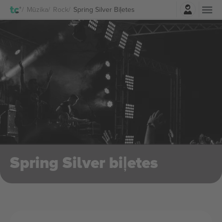
Pierakstīties
Mūzika
Rock
Spring Silver Biļetes
Spring Silver biļetes