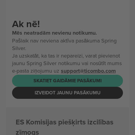
Ak nē!
Mēs neatradām nevienu notikumu.
Pašlaik nav neviena aktīva pasākuma Spring
Silver.
Ja uzskatāt, ka tas ir nepareizi, varat pievienot
jaunu Spring Silver notikumu vai nosūtīt mums
e-pasta ziņojumu uz
support@ticombo.com
SKATIET GAIDĀMIE PASĀKUMI
IZVEIDOT JAUNU PASĀKUMU
ES Komisijas piešķirts izcilības
zīmogs