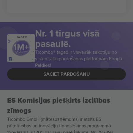
Nr. 1 tirgus visā
PALDIES!
pasaulē.
Ticombo® tagad ir visvairāk sekotāju no
visām tālākpārdošanas platformām Eiropā.
Paldies!
SĀCIET PĀRDOŠANU
ES Komisijas piešķirts izcilības
zīmogs
Ticombo GmbH (mātesuzņēmums) ir atzīts ES
pētniecības un inovāciju finansēšanas programmā
"Apvārsnis 2020", par savu priekšlikumu Nr. 782393.