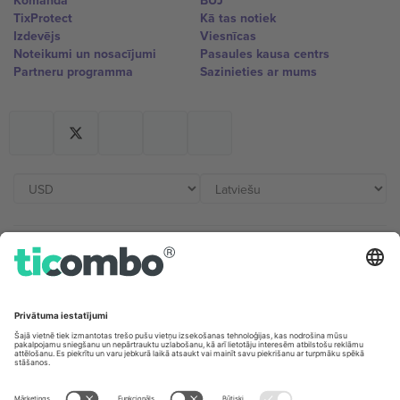
Komanda
BUJ
TixProtect
Kā tas notiek
Izdevējs
Viesnīcas
Noteikumi un nosacījumi
Pasaules kausa centrs
Partneru programma
Sazinieties ar mums
Biroji un atbalsts
Germany
United Kingdom
Unter den Linden 24, 10117
167 City Road, London, Greater
Berlin, Germany
London, EC1V 1AW, United
Kingdom
United States
Switzerland