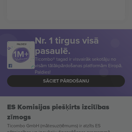
Nr. 1 tirgus visā
PALDIES!
pasaulē.
Ticombo® tagad ir visvairāk sekotāju no
visām tālākpārdošanas platformām Eiropā.
Paldies!
SĀCIET PĀRDOŠANU
ES Komisijas piešķirts izcilības
zīmogs
Ticombo GmbH (mātesuzņēmums) ir atzīts ES
pētniecības un inovāciju finansēšanas programmā