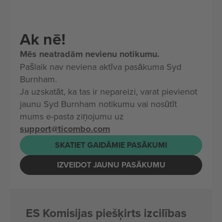
Ak nē!
Mēs neatradām nevienu notikumu.
Pašlaik nav neviena aktīva pasākuma Syd
Burnham.
Ja uzskatāt, ka tas ir nepareizi, varat pievienot
jaunu Syd Burnham notikumu vai nosūtīt
mums e-pasta ziņojumu uz
support@ticombo.com
SKATIET GAIDĀMIE PASĀKUMI
IZVEIDOT JAUNU PASĀKUMU
ES Komisijas piešķirts izcilības