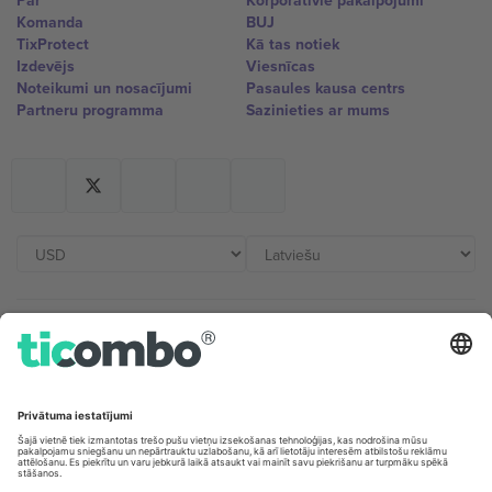
Par
Korporatīvie pakalpojumi
Komanda
BUJ
TixProtect
Kā tas notiek
Izdevējs
Viesnīcas
Noteikumi un nosacījumi
Pasaules kausa centrs
Partneru programma
Sazinieties ar mums
Biroji un atbalsts
Germany
United Kingdom
Unter den Linden 24, 10117
167 City Road, London, Greater
Berlin, Germany
London, EC1V 1AW, United
Kingdom