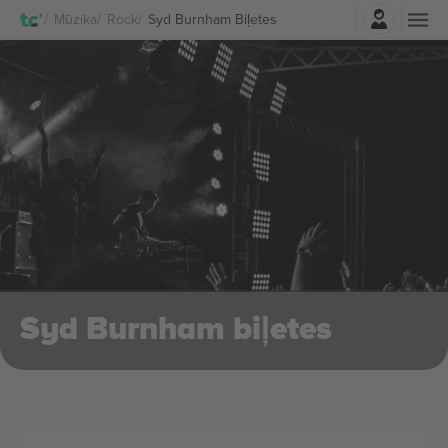
Pierakstīties
Mūzika
Rock
Syd Burnham Biļetes
Syd Burnham biļetes