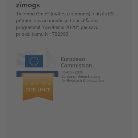
zīmogs
Ticombo GmbH (mātesuzņēmums) ir atzīts ES
pētniecības un inovāciju finansēšanas
programmā "Apvārsnis 2020", par savu
priekšlikumu Nr. 782393.