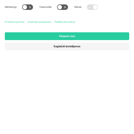
United States
Switzerland
131 Continental Dr, Suite 305,
Dorfstrasse 52a, 6390
Newark, Delaware 19713, United
Engelberg, Switzerland
States
Bulgaria
United Arab Emirates
Regus Sofia City West, bul
UAE Dubai Silicon Oasis, DDP
Totleben 53-55, 1606 Sofia,
Building A1, Office 302, Dubai,
Bulgaria
United Arab Emirates
Mexico
Av Chapultepec 360, Roma
Norte, Cuauhtémoc, 06700
Ciudad de México, CDMX,
Mexico
Platformas nodrošinātāja juridiskā persona var atšķirties atkarībā
no atrašanās vietas, notikuma un/vai domēna. Lai iegūtu detalizētu
informāciju, skatiet konkrētu notikuma lapu, nospiedumu un
noteikumus.,
Izdevējs
un
Noteikumi.
© 2026 Ticombo. Visas
tiesības aizsargātas.