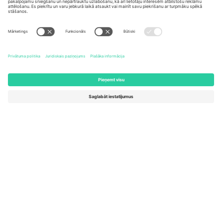
United States
Switzerland
131 Continental Dr, Suite 305,
Dorfstrasse 52a, 6390
Newark, Delaware 19713, United
Engelberg, Switzerland
States
Bulgaria
United Arab Emirates
Regus Sofia City West, bul
UAE Dubai Silicon Oasis, DDP
Totleben 53-55, 1606 Sofia,
Building A1, Office 302, Dubai,
Bulgaria
United Arab Emirates
Mexico
Av Chapultepec 360, Roma
Norte, Cuauhtémoc, 06700
Ciudad de México, CDMX,
Mexico
Platformas nodrošinātāja juridiskā persona var atšķirties atkarībā
no atrašanās vietas, notikuma un/vai domēna. Lai iegūtu detalizētu
informāciju, skatiet konkrētu notikuma lapu, nospiedumu un