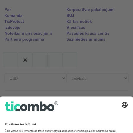
Par
Korporatīvie pakalpojumi
Komanda
BUJ
TixProtect
Kā tas notiek
Izdevējs
Viesnīcas
Noteikumi un nosacījumi
Pasaules kausa centrs
Partneru programma
Sazinieties ar mums
Biroji un atbalsts
Germany
United Kingdom
Unter den Linden 24, 10117
167 City Road, London, Greater
Berlin, Germany
London, EC1V 1AW, United
Kingdom