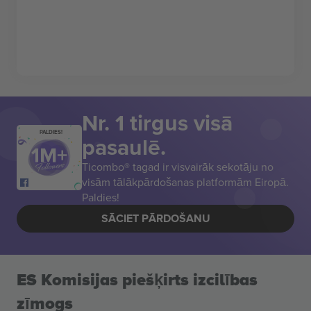
Nr. 1 tirgus visā
PALDIES!
pasaulē.
Ticombo® tagad ir visvairāk sekotāju no
visām tālākpārdošanas platformām Eiropā.
Paldies!
SĀCIET PĀRDOŠANU
ES Komisijas piešķirts izcilības
zīmogs