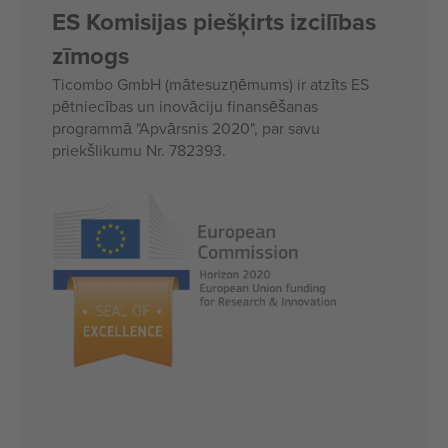
ES Komisijas piešķirts izcilības
zīmogs
Ticombo GmbH (mātesuzņēmums) ir atzīts ES
pētniecības un inovāciju finansēšanas
programmā "Apvārsnis 2020", par savu
priekšlikumu Nr. 782393.