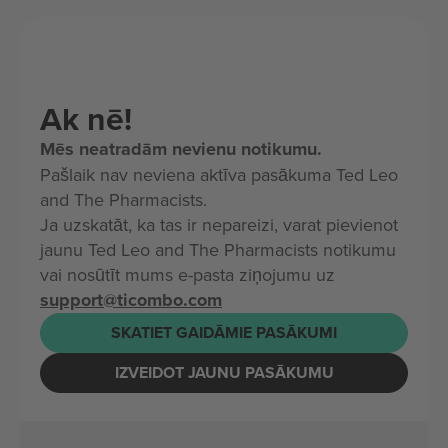
Ak nē!
Mēs neatradām nevienu notikumu.
Pašlaik nav neviena aktīva pasākuma Ted Leo
and The Pharmacists.
Ja uzskatāt, ka tas ir nepareizi, varat pievienot
jaunu Ted Leo and The Pharmacists notikumu
vai nosūtīt mums e-pasta ziņojumu uz
support@ticombo.com
SKATIET GAIDĀMIE PASĀKUMI
IZVEIDOT JAUNU PASĀKUMU