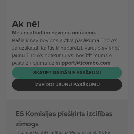
Ak nē!
Mēs neatradām nevienu notikumu.
Pašlaik nav neviena aktīva pasākuma The A's.
Ja uzskatāt, ka tas ir nepareizi, varat pievienot
jaunu The A's notikumu vai nosūtīt mums e-
pasta ziņojumu uz
support@ticombo.com
SKATIET GAIDĀMIE PASĀKUMI
IZVEIDOT JAUNU PASĀKUMU
ES Komisijas piešķirts izcilības
zīmogs
Ticombo GmbH (mātesuzņēmums) ir atzīts ES