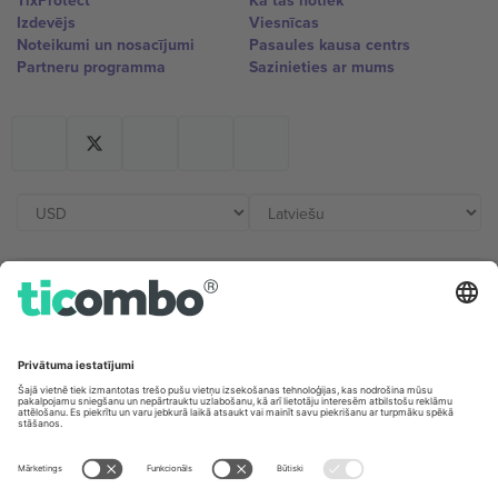
TixProtect
Kā tas notiek
Izdevējs
Viesnīcas
Noteikumi un nosacījumi
Pasaules kausa centrs
Partneru programma
Sazinieties ar mums
Biroji un atbalsts
Germany
United Kingdom
Unter den Linden 24, 10117
167 City Road, London, Greater
Berlin, Germany
London, EC1V 1AW, United
Kingdom
United States
Switzerland