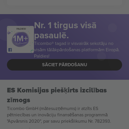
Nr. 1 tirgus visā
PALDIES!
pasaulē.
Ticombo® tagad ir visvairāk sekotāju no
visām tālākpārdošanas platformām Eiropā.
Paldies!
SĀCIET PĀRDOŠANU
ES Komisijas piešķirts izcilības
zīmogs
Ticombo GmbH (mātesuzņēmums) ir atzīts ES
pētniecības un inovāciju finansēšanas programmā
"Apvārsnis 2020", par savu priekšlikumu Nr. 782393.