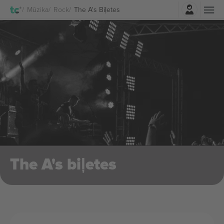
Pierakstīties
Mūzika
Rock
The A's Biļetes
The A's biļetes