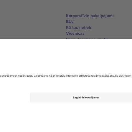
Korporatīvie pakalpojumi
BUJ
Kā tas notiek
Viesnīcas
Pasaules kausa centrs
Sazinieties ar mums
United Kingdom
167 City Road, London, Greater L
Switzerland
United States
Dorfstrasse 52a, 6390 Engelberg, 