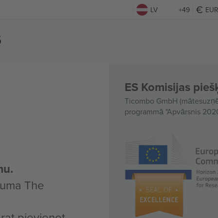
LV
+49
EU
s
ES Komisijas piešķ
Ticombo GmbH (mātesuzņēmu
programmā "Apvārsnis 2020"
mu.
ākuma The
arat pievienot