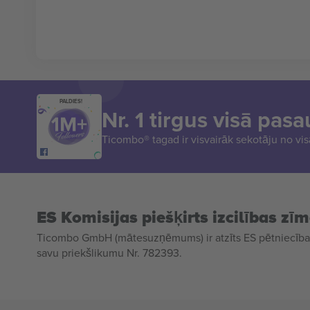
PALDIES!
Nr. 1 tirgus visā pasa
Ticombo® tagad ir visvairāk sekotāju no vi
ES Komisijas piešķirts izcilības zī
Ticombo GmbH (mātesuzņēmums) ir atzīts ES pētniecības
savu priekšlikumu Nr. 782393.