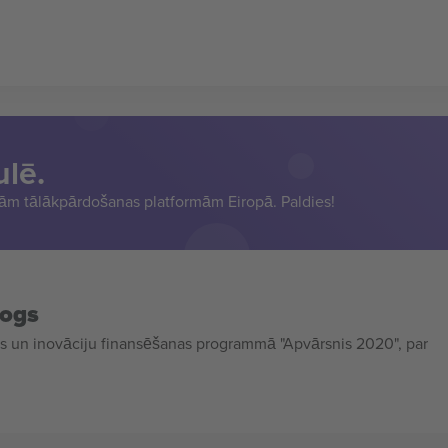
ulē.
sām tālākpārdošanas platformām Eiropā. Paldies!
mogs
 un inovāciju finansēšanas programmā "Apvārsnis 2020", par