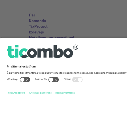
Par
Komanda
TixProtect
Izdevējs
Noteikumi un nosacījumi
Partneru programma
Biroji un atbalsts
Germany
Unter den Linden 24, 10117 Berlin, Germany
United States
131 Continental Dr, Suite 305, Newark, Delaware 19713, 