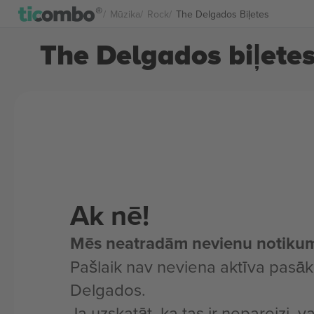
Mūzika
Rock
The Delgados Biļetes
The Delgados biļete
Ak nē!
Mēs neatradām nevienu notiku
Pašlaik nav neviena aktīva pas
Delgados.
Ja uzskatāt, ka tas ir nepareizi, v