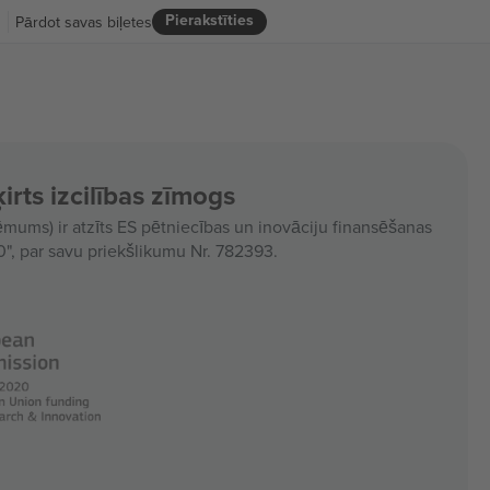
Pierakstīties
R
Pārdot savas biļetes
irts izcilības zīmogs
ms) ir atzīts ES pētniecības un inovāciju finansēšanas
, par savu priekšlikumu Nr. 782393.