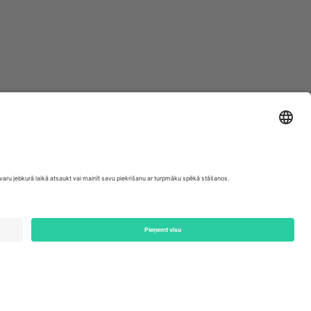
ondon, EC1V 1AW, United Kingdom
Switzerland