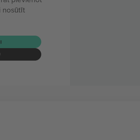
 nosūtīt
I
U