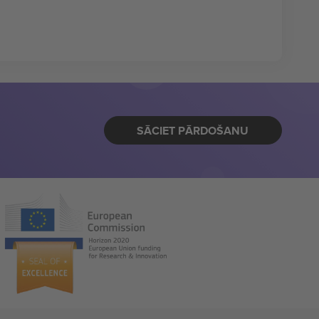
SĀCIET PĀRDOŠANU