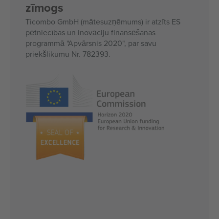
zīmogs
Ticombo GmbH (mātesuzņēmums) ir atzīts ES
pētniecības un inovāciju finansēšanas
programmā "Apvārsnis 2020", par savu
priekšlikumu Nr. 782393.