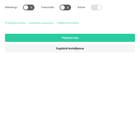
United States
Switzerland
131 Continental Dr, Suite 305,
Dorfstrasse 52a, 6390
Newark, Delaware 19713, United
Engelberg, Switzerland
States
Bulgaria
United Arab Emirates
Regus Sofia City West, bul
UAE Dubai Silicon Oasis, DDP
Totleben 53-55, 1606 Sofia,
Building A1, Office 302, Dubai,
Bulgaria
United Arab Emirates
Mexico
Av Chapultepec 360, Roma
Norte, Cuauhtémoc, 06700
Ciudad de México, CDMX,
Mexico
Platformas nodrošinātāja juridiskā persona var atšķirties atkarībā
no atrašanās vietas, notikuma un/vai domēna. Lai iegūtu detalizētu
informāciju, skatiet konkrētu notikuma lapu, nospiedumu un
noteikumus.,
Izdevējs
un
Noteikumi.
© 2026 Ticombo. Visas
tiesības aizsargātas.