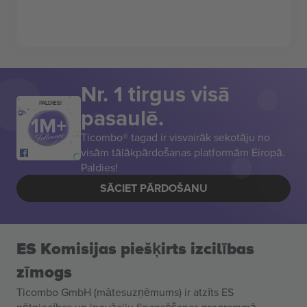
Nr. 1 tirgus visā
PALDIES!
pasaulē.
Ticombo® tagad ir visvairāk sekotāju no
visām tālākpārdošanas platformām Eiropā.
Paldies!
SĀCIET PĀRDOŠANU
ES Komisijas piešķirts izcilības
zīmogs
Ticombo GmbH (mātesuzņēmums) ir atzīts ES
pētniecības un inovāciju finansēšanas programmā