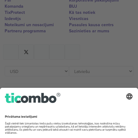
Par
Korporatīvie pakalpojumi
Komanda
BUJ
TixProtect
Kā tas notiek
Izdevējs
Viesnīcas
Noteikumi un nosacījumi
Pasaules kausa centrs
Partneru programma
Sazinieties ar mums
Biroji un atbalsts
Germany
United Kingdom
Unter den Linden 24, 10117
167 City Road, London, Greater
Berlin, Germany
London, EC1V 1AW, United
Kingdom