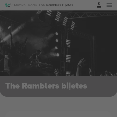
Pierakstīties
Mūzika
Rock
The Ramblers Biļetes
The Ramblers biļetes