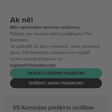
Ak nē!
Mēs neatradām nevienu notikumu.
Pašlaik nav neviena aktīva pasākuma The
Ramblers.
Ja uzskatāt, ka tas ir nepareizi, varat pievienot
jaunu The Ramblers notikumu vai nosūtīt
mums e-pasta ziņojumu uz
support@ticombo.com
SKATIET GAIDĀMIE PASĀKUMI
IZVEIDOT JAUNU PASĀKUMU
ES Komisijas piešķirts izcilības