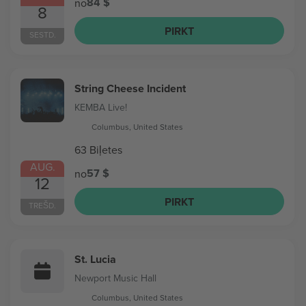
84 $
no
8
PIRKT
SESTD.
String Cheese Incident
KEMBA Live!
Columbus, United States
63 Biļetes
AUG.
57 $
no
12
PIRKT
TREŠD.
St. Lucia
Newport Music Hall
Columbus, United States