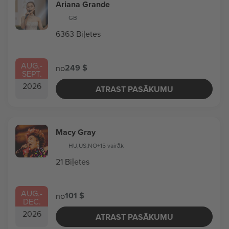
Ariana Grande
GB
6363 Biļetes
AUG.
-
249 $
no
SEPT.
2026
ATRAST PASĀKUMU
Macy Gray
HU
,
US
,
NO
+15 vairāk
21 Biļetes
AUG.
-
101 $
no
DEC.
2026
ATRAST PASĀKUMU