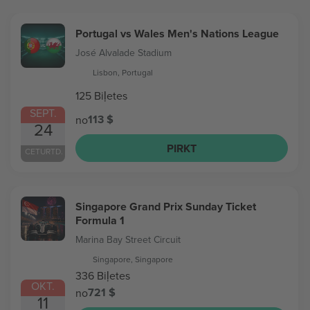
Portugal vs Wales Men's Nations League
José Alvalade Stadium
Lisbon, Portugal
125 Biļetes
SEPT.
113 $
no
24
PIRKT
CETURTD.
Singapore Grand Prix Sunday Ticket
Formula 1
Marina Bay Street Circuit
Singapore, Singapore
336 Biļetes
OKT.
721 $
no
11