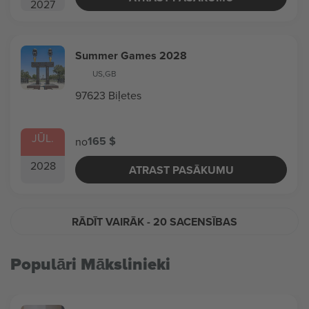
2027
Summer Games 2028
US
,
GB
97623 Biļetes
JŪL.
165 $
no
2028
ATRAST PASĀKUMU
RĀDĪT VAIRĀK
- 20 SACENSĪBAS
Populāri Mākslinieki