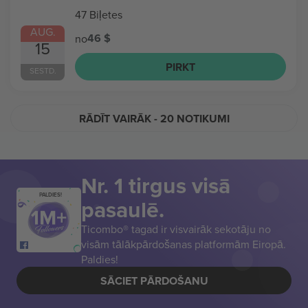
47 Biļetes
AUG.
46 $
no
15
PIRKT
SESTD.
RĀDĪT VAIRĀK
- 20 NOTIKUMI
Nr. 1 tirgus visā
PALDIES!
pasaulē.
Ticombo® tagad ir visvairāk sekotāju no
visām tālākpārdošanas platformām Eiropā.
Paldies!
SĀCIET PĀRDOŠANU