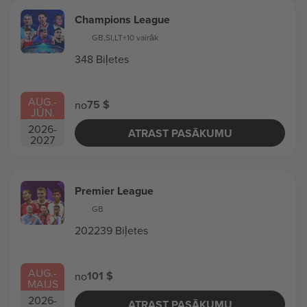
Champions League
GB
,
SI
,
LT
+10 vairāk
348 Biļetes
AUG.
-
75 $
no
JŪN.
2026
-
ATRAST PASĀKUMU
2027
Premier League
GB
202239 Biļetes
AUG.
-
101 $
no
MAIJS
2026
-
ATRAST PASĀKUMU