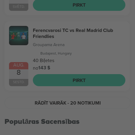
PIRKT
SVĒTD.
Ferencvarosi TC vs Real Madrid Club
Friendlies
Groupama Arena
Budapest, Hungary
40 Biļetes
AUG.
143 $
no
8
PIRKT
SESTD.
RĀDĪT VAIRĀK
- 20 NOTIKUMI
Populāras Sacensības