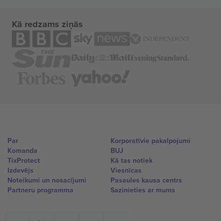
Kā redzams ziņās
Par
Korporatīvie pakalpojumi
Komanda
BUJ
TixProtect
Kā tas notiek
Izdevējs
Viesnīcas
Noteikumi un nosacījumi
Pasaules kausa centrs
Partneru programma
Sazinieties ar mums