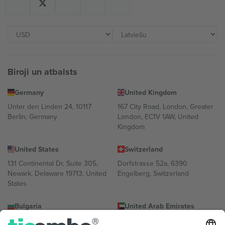
Biroji un atbalsts
Germany
United Kingdom
Unter den Linden 24, 10117
167 City Road, London, Greater
Berlin, Germany
London, EC1V 1AW, United
Kingdom
United States
Switzerland
131 Continental Dr, Suite 305,
Dorfstrasse 52a, 6390
Newark, Delaware 19713, United
Engelberg, Switzerland
States
Bulgaria
United Arab Emirates
Regus Sofia City West, bul
UAE Dubai Silicon Oasis, DDP