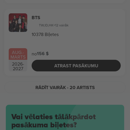
BTS
TW
,
ID
,
HK
+12 vairāk
10378 Biļetes
AUG.
-
156 $
no
MARTS
2026
-
ATRAST PASĀKUMU
2027
RĀDĪT VAIRĀK
- 20 ARTISTS
Vai vēlaties tālākpārdot
pasākuma biļetes?