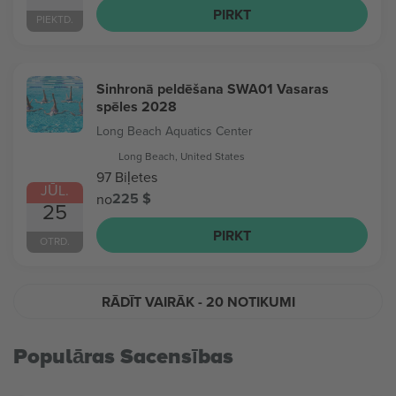
PIRKT
PIEKTD.
Sinhronā peldēšana SWA01 Vasaras
spēles 2028
Long Beach Aquatics Center
Long Beach, United States
97 Biļetes
JŪL.
225 $
no
25
PIRKT
OTRD.
RĀDĪT VAIRĀK
- 20 NOTIKUMI
Populāras Sacensības