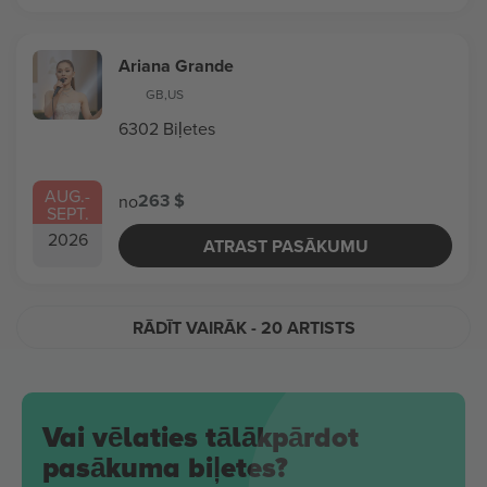
Ariana Grande
GB
,
US
6302 Biļetes
AUG.
-
263 $
no
SEPT.
2026
ATRAST PASĀKUMU
RĀDĪT VAIRĀK
- 20 ARTISTS
Vai vēlaties tālākpārdot
pasākuma biļetes?