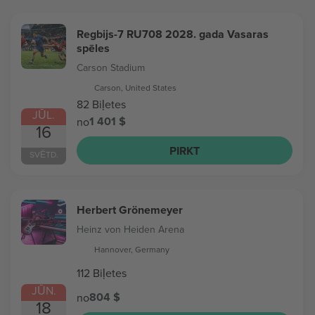
Regbijs-7 RU708 2028. gada Vasaras
spēles
Carson Stadium
Carson, United States
82 Biļetes
JŪL.
1 401 $
no
16
PIRKT
SVĒTD.
Herbert Grönemeyer
Heinz von Heiden Arena
Hannover, Germany
112 Biļetes
JŪN.
804 $
no
18