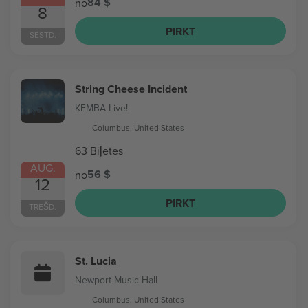
84 $
no
8
PIRKT
SESTD.
String Cheese Incident
KEMBA Live!
Columbus, United States
63 Biļetes
AUG.
56 $
no
12
PIRKT
TREŠD.
St. Lucia
Newport Music Hall
Columbus, United States