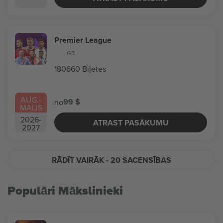
Premier League
GB
180660 Biļetes
AUG.
-
99 $
no
MAIJS
2026
-
ATRAST PASĀKUMU
2027
RĀDĪT VAIRĀK
- 20 SACENSĪBAS
Populāri Mākslinieki