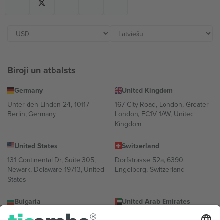
Biroji un atbalsts
Germany
United Kingdom
Unter den Linden 24, 10117
167 City Road, London, Greater
Berlin, Germany
London, EC1V 1AW, United
Kingdom
United States
Switzerland
131 Continental Dr, Suite 305,
Dorfstrasse 52a, 6390
Newark, Delaware 19713, United
Engelberg, Switzerland
States
Bulgaria
United Arab Emirates
Regus Sofia City West, bul
UAE Dubai Silicon Oasis, DDP