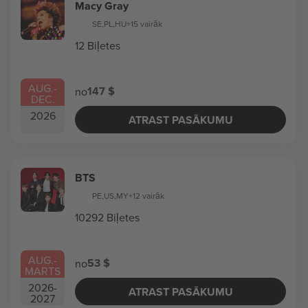
Macy Gray
SE
,
PL
,
HU
+15 vairāk
12 Biļetes
AUG.
-
147 $
no
DEC.
2026
ATRAST PASĀKUMU
BTS
PE
,
US
,
MY
+12 vairāk
10292 Biļetes
AUG.
-
53 $
no
MARTS
2026
-
ATRAST PASĀKUMU
2027