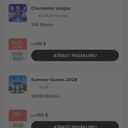
Champions League
AZ
,
GB
,
SK
+10 vairāk
346 Biļetes
AUG.
-
90 $
no
JŪN.
2026
-
ATRAST PASĀKUMU
2027
Summer Games 2028
US
,
GB
96938 Biļetes
JŪL.
165 $
no
2028
ATRAST PASĀKUMU