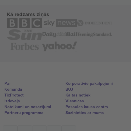
Kā redzams ziņās
Par
Korporatīvie pakalpojumi
Komanda
BUJ
TixProtect
Kā tas notiek
Izdevējs
Viesnīcas
Noteikumi un nosacījumi
Pasaules kausa centrs
Partneru programma
Sazinieties ar mums