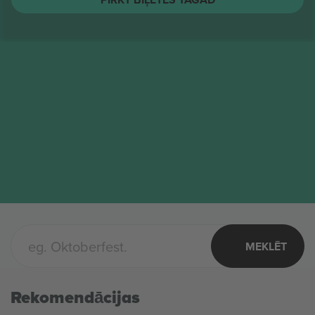
The Toadies
Biļetes
AUG.
Columbus, United States
17
The Toadies
PIRMD.
PIRKT BIĻETES TAGAD
MEKLĒT
Rekomendācijas