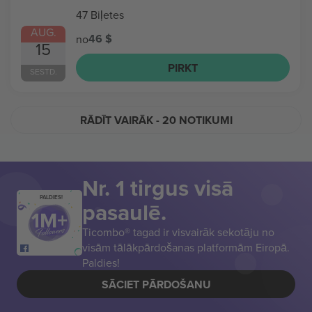
47 Biļetes
AUG.
46 $
no
15
PIRKT
SESTD.
RĀDĪT VAIRĀK
- 20 NOTIKUMI
Nr. 1 tirgus visā
PALDIES!
pasaulē.
Ticombo® tagad ir visvairāk sekotāju no
visām tālākpārdošanas platformām Eiropā.
Paldies!
SĀCIET PĀRDOŠANU