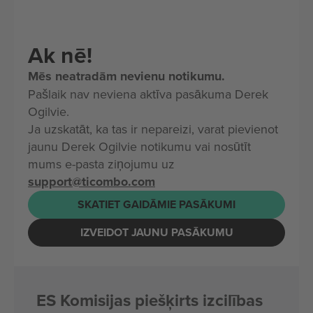
Ak nē!
Mēs neatradām nevienu notikumu.
Pašlaik nav neviena aktīva pasākuma Derek
Ogilvie.
Ja uzskatāt, ka tas ir nepareizi, varat pievienot
jaunu Derek Ogilvie notikumu vai nosūtīt
mums e-pasta ziņojumu uz
support@ticombo.com
SKATIET GAIDĀMIE PASĀKUMI
IZVEIDOT JAUNU PASĀKUMU
ES Komisijas piešķirts izcilības