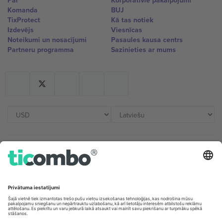
Par
Korporatīvie pakalpojumi
Komanda
BUJ
TixProtect
Kā tas notiek
Izdevējs
Viesnīcas
Noteikumi un nosacījumi
Pasaules kausa centrs
Partneru programma
Sazinieties ar mums
Biroji un atbalsts
Germany
United Kingdom
Unter den Linden 24, 10117
167 City Road, London, Greater
Berlin, Germany
London, EC1V 1AW, United
Kingdom