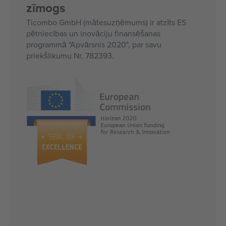
zīmogs
Ticombo GmbH (mātesuzņēmums) ir atzīts ES
pētniecības un inovāciju finansēšanas
programmā "Apvārsnis 2020", par savu
priekšlikumu Nr. 782393.