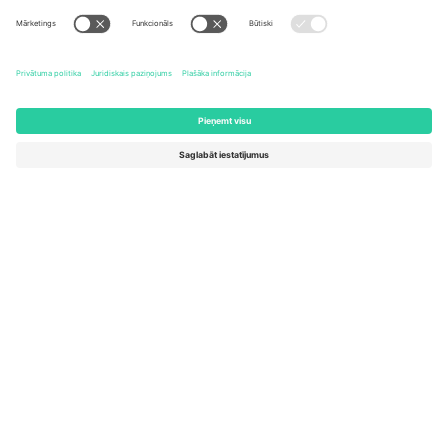
United States
Switzerland
131 Continental Dr, Suite 305,
Dorfstrasse 52a, 6390
Newark, Delaware 19713, United
Engelberg, Switzerland
States
Bulgaria
United Arab Emirates
Regus Sofia City West, bul
UAE Dubai Silicon Oasis, DDP
Totleben 53-55, 1606 Sofia,
Building A1, Office 302, Dubai,
Bulgaria
United Arab Emirates
Mexico
Av Chapultepec 360, Roma
Norte, Cuauhtémoc, 06700
Ciudad de México, CDMX,
Mexico
Platformas nodrošinātāja juridiskā persona var atšķirties atkarībā
no atrašanās vietas, notikuma un/vai domēna. Lai iegūtu detalizētu
informāciju, skatiet konkrētu notikuma lapu, nospiedumu un
noteikumus.,
Izdevējs
un
Noteikumi.
© 2026 Ticombo. Visas
tiesības aizsargātas.