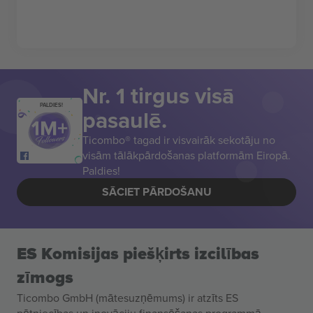
Nr. 1 tirgus visā
PALDIES!
pasaulē.
Ticombo® tagad ir visvairāk sekotāju no
visām tālākpārdošanas platformām Eiropā.
Paldies!
SĀCIET PĀRDOŠANU
ES Komisijas piešķirts izcilības
zīmogs
Ticombo GmbH (mātesuzņēmums) ir atzīts ES
pētniecības un inovāciju finansēšanas programmā