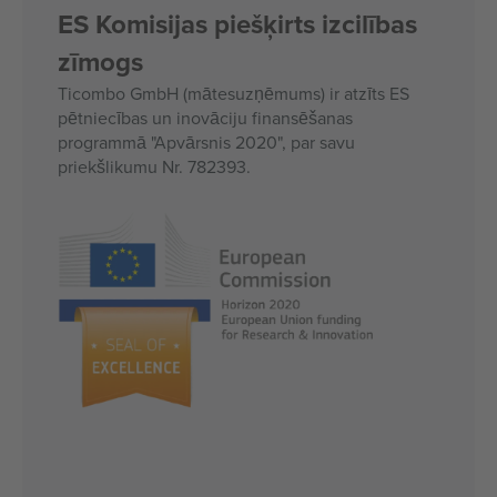
ES Komisijas piešķirts izcilības
zīmogs
Ticombo GmbH (mātesuzņēmums) ir atzīts ES
pētniecības un inovāciju finansēšanas
programmā "Apvārsnis 2020", par savu
priekšlikumu Nr. 782393.