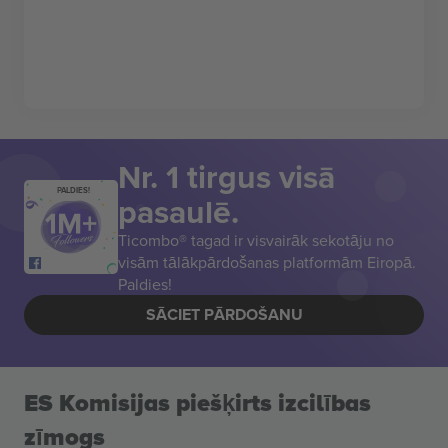
Nr. 1 tirgus visā
PALDIES!
pasaulē.
Ticombo® tagad ir visvairāk sekotāju no
visām tālākpārdošanas platformām Eiropā.
Paldies!
SĀCIET PĀRDOŠANU
ES Komisijas piešķirts izcilības
zīmogs