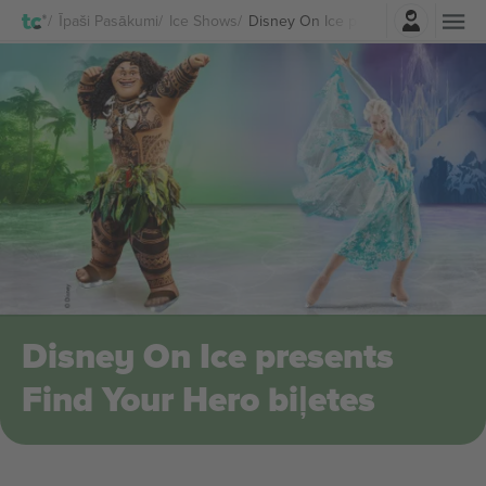
Pierakstīties
Īpaši Pasākumi
Ice Shows
Disney On Ice presents Find Your 
Disney On Ice presents
Find Your Hero biļetes