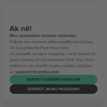
Ak nē!
Mēs neatradām nevienu notikumu.
Pašlaik nav neviena aktīva pasākuma Disney
On Ice presents Find Your Hero.
Ja uzskatāt, ka tas ir nepareizi, varat pievienot
jaunu Disney On Ice presents Find Your Hero
notikumu vai nosūtīt mums e-pasta ziņojumu
uz
support@ticombo.com
SKATIET GAIDĀMIE PASĀKUMI
IZVEIDOT JAUNU PASĀKUMU