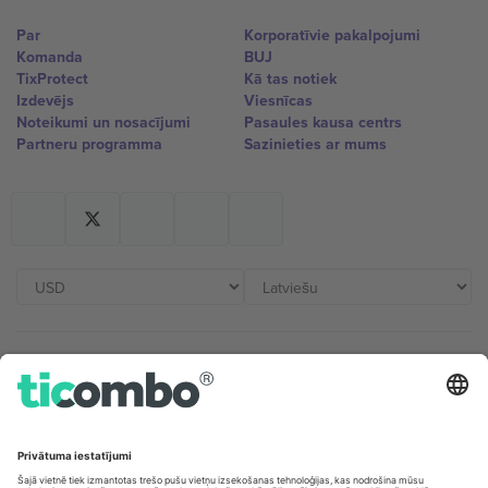
Par
Korporatīvie pakalpojumi
Komanda
BUJ
TixProtect
Kā tas notiek
Izdevējs
Viesnīcas
Noteikumi un nosacījumi
Pasaules kausa centrs
Partneru programma
Sazinieties ar mums
Biroji un atbalsts
Germany
United Kingdom
Unter den Linden 24, 10117
167 City Road, London, Greater
Berlin, Germany
London, EC1V 1AW, United
Kingdom