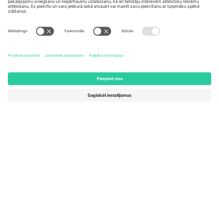
United States
Switzerland
131 Continental Dr, Suite 305,
Dorfstrasse 52a, 6390
Newark, Delaware 19713, United
Engelberg, Switzerland
States
Bulgaria
United Arab Emirates
Regus Sofia City West, bul
UAE Dubai Silicon Oasis, DDP
Totleben 53-55, 1606 Sofia,
Building A1, Office 302, Dubai,
Bulgaria
United Arab Emirates
Mexico
Av Chapultepec 360, Roma
Norte, Cuauhtémoc, 06700
Ciudad de México, CDMX,
Mexico
Platformas nodrošinātāja juridiskā persona var atšķirties atkarībā
no atrašanās vietas, notikuma un/vai domēna. Lai iegūtu detalizētu
informāciju, skatiet konkrētu notikuma lapu, nospiedumu un