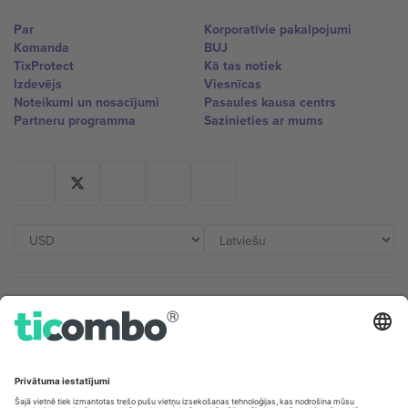
Par
Korporatīvie pakalpojumi
Komanda
BUJ
TixProtect
Kā tas notiek
Izdevējs
Viesnīcas
Noteikumi un nosacījumi
Pasaules kausa centrs
Partneru programma
Sazinieties ar mums
Biroji un atbalsts
Germany
United Kingdom
Unter den Linden 24, 10117
167 City Road, London, Greater
Berlin, Germany
London, EC1V 1AW, United
Kingdom