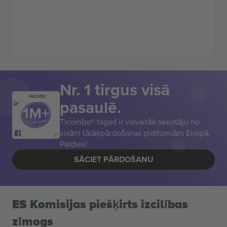
Nr. 1 tirgus visā
PALDIES!
pasaulē.
Ticombo® tagad ir visvairāk sekotāju no
visām tālākpārdošanas platformām Eiropā.
Paldies!
SĀCIET PĀRDOŠANU
ES Komisijas piešķirts izcilības
zīmogs