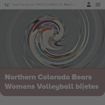
Pierakstīties
Īpaši Pasākumi
MISCELLANEOUS
Northern Colorado Bears Wo
Northern Colorado Bears
Womens Volleyball biļetes