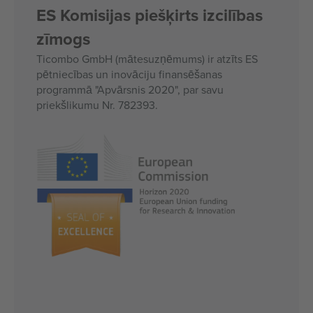
ES Komisijas piešķirts izcilības
zīmogs
Ticombo GmbH (mātesuzņēmums) ir atzīts ES
pētniecības un inovāciju finansēšanas
programmā "Apvārsnis 2020", par savu
priekšlikumu Nr. 782393.