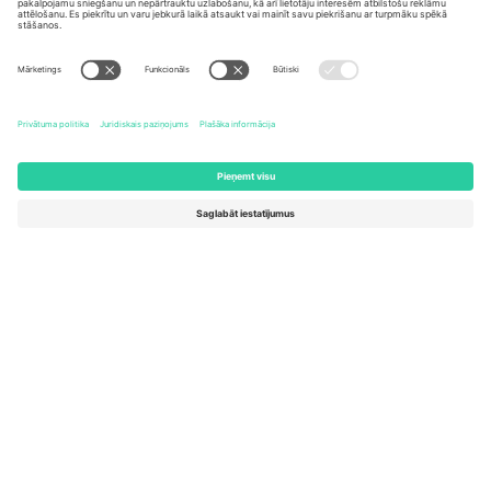
United States
Switzerland
131 Continental Dr, Suite 305,
Dorfstrasse 52a, 6390
Newark, Delaware 19713, United
Engelberg, Switzerland
States
Bulgaria
United Arab Emirates
Regus Sofia City West, bul
UAE Dubai Silicon Oasis, DDP
Totleben 53-55, 1606 Sofia,
Building A1, Office 302, Dubai,
Bulgaria
United Arab Emirates
Mexico
Av Chapultepec 360, Roma
Norte, Cuauhtémoc, 06700
Ciudad de México, CDMX,
Mexico
Platformas nodrošinātāja juridiskā persona var atšķirties atkarībā
no atrašanās vietas, notikuma un/vai domēna. Lai iegūtu detalizētu
informāciju, skatiet konkrētu notikuma lapu, nospiedumu un