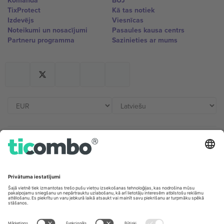
Komanda
BUJ
TixProtect
Kā tas notiek
Izdevējs
Viesnīcas
Noteikumi un nosacījumi
Pasaules kausa centrs
Partneru programma
Sazinieties ar mums
Biroji un atbalsts
Germany
United Kingdom
Unter den Linden 24, 10117
167 City Road, London, Greater
Berlin, Germany
London, EC1V 1AW, United
Kingdom
United States
Switzerland