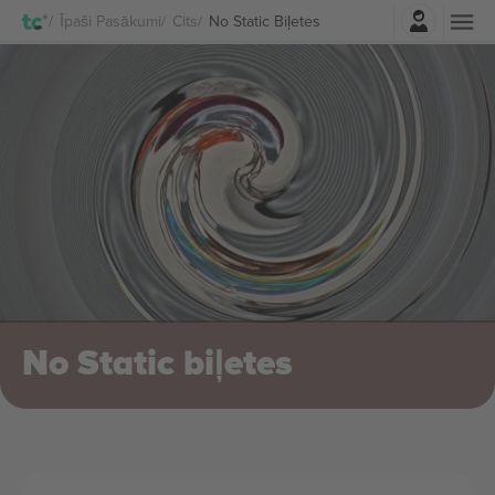
Pierakstīties
Īpaši Pasākumi
Cits
No Static Biļetes
No Static biļetes