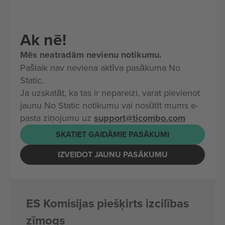
Ak nē!
Mēs neatradām nevienu notikumu.
Pašlaik nav neviena aktīva pasākuma No
Static.
Ja uzskatāt, ka tas ir nepareizi, varat pievienot
jaunu No Static notikumu vai nosūtīt mums e-
pasta ziņojumu uz
support@ticombo.com
SKATIET GAIDĀMIE PASĀKUMI
IZVEIDOT JAUNU PASĀKUMU
ES Komisijas piešķirts izcilības
zīmogs