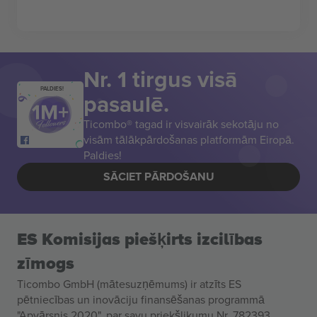
Nr. 1 tirgus visā
PALDIES!
pasaulē.
Ticombo® tagad ir visvairāk sekotāju no
visām tālākpārdošanas platformām Eiropā.
Paldies!
SĀCIET PĀRDOŠANU
ES Komisijas piešķirts izcilības
zīmogs
Ticombo GmbH (mātesuzņēmums) ir atzīts ES
pētniecības un inovāciju finansēšanas programmā
"Apvārsnis 2020", par savu priekšlikumu Nr. 782393.