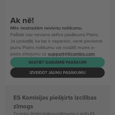
Ak nē!
Mēs neatradām nevienu notikumu.
Pašlaik nav neviena aktīva pasākuma Plains.
Ja uzskatāt, ka tas ir nepareizi, varat pievienot
jaunu Plains notikumu vai nosūtīt mums e-
pasta ziņojumu uz
support@ticombo.com
SKATIET GAIDĀMIE PASĀKUMI
IZVEIDOT JAUNU PASĀKUMU
ES Komisijas piešķirts izcilības
zīmogs
Ticombo GmbH (mātesuzņēmums) ir atzīts ES