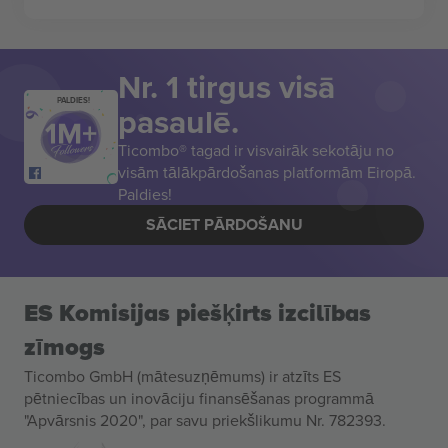
Nr. 1 tirgus visā
PALDIES!
pasaulē.
Ticombo® tagad ir visvairāk sekotāju no
visām tālākpārdošanas platformām Eiropā.
Paldies!
SĀCIET PĀRDOŠANU
ES Komisijas piešķirts izcilības
zīmogs
Ticombo GmbH (mātesuzņēmums) ir atzīts ES
pētniecības un inovāciju finansēšanas programmā
"Apvārsnis 2020", par savu priekšlikumu Nr. 782393.