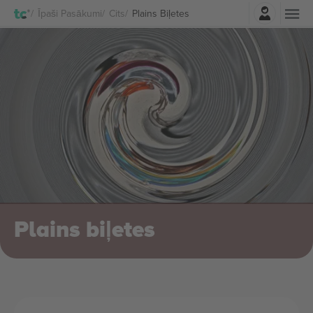
Pierakstīties
Īpaši Pasākumi
Cits
Plains Biļetes
Plains biļetes