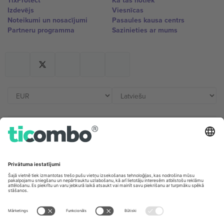
TixProtect
Kā tas notiek
Izdevējs
Viesnīcas
Noteikumi un nosacījumi
Pasaules kausa centrs
Partneru programma
Sazinieties ar mums
Biroji un atbalsts
Germany
United Kingdom
Unter den Linden 24, 10117
167 City Road, London, Greater
Berlin, Germany
London, EC1V 1AW, United
Kingdom
United States
Switzerland