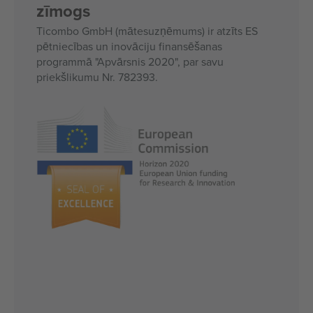
zīmogs
Ticombo GmbH (mātesuzņēmums) ir atzīts ES
pētniecības un inovāciju finansēšanas
programmā "Apvārsnis 2020", par savu
priekšlikumu Nr. 782393.