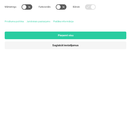
United States
Switzerland
131 Continental Dr, Suite 305,
Dorfstrasse 52a, 6390
Newark, Delaware 19713, United
Engelberg, Switzerland
States
Bulgaria
United Arab Emirates
Regus Sofia City West, bul
UAE Dubai Silicon Oasis, DDP
Totleben 53-55, 1606 Sofia,
Building A1, Office 302, Dubai,
Bulgaria
United Arab Emirates
Mexico
Av Chapultepec 360, Roma
Norte, Cuauhtémoc, 06700
Ciudad de México, CDMX,
Mexico
Platformas nodrošinātāja juridiskā persona var atšķirties atkarībā
no atrašanās vietas, notikuma un/vai domēna. Lai iegūtu detalizētu
informāciju, skatiet konkrētu notikuma lapu, nospiedumu un
noteikumus.,
Izdevējs
un
Noteikumi.
© 2026 Ticombo. Visas
tiesības aizsargātas.