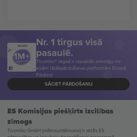
Nr. 1 tirgus visā
PALDIES!
pasaulē.
Ticombo® tagad ir visvairāk sekotāju no
visām tālākpārdošanas platformām Eiropā.
Paldies!
SĀCIET PĀRDOŠANU
ES Komisijas piešķirts izcilības
zīmogs
Ticombo GmbH (mātesuzņēmums) ir atzīts ES
pētniecības un inovāciju finansēšanas programmā