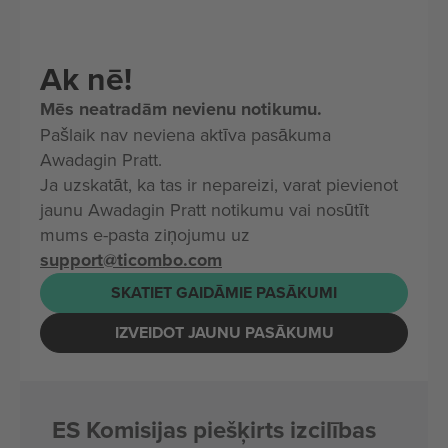
Ak nē!
Mēs neatradām nevienu notikumu.
Pašlaik nav neviena aktīva pasākuma
Awadagin Pratt.
Ja uzskatāt, ka tas ir nepareizi, varat pievienot
jaunu Awadagin Pratt notikumu vai nosūtīt
mums e-pasta ziņojumu uz
support@ticombo.com
SKATIET GAIDĀMIE PASĀKUMI
IZVEIDOT JAUNU PASĀKUMU
ES Komisijas piešķirts izcilības