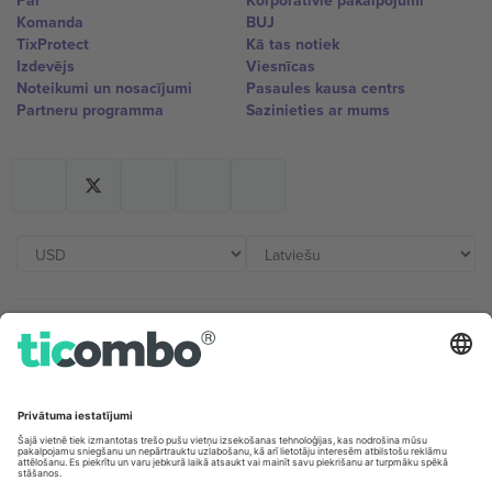
Par
Korporatīvie pakalpojumi
Komanda
BUJ
TixProtect
Kā tas notiek
Izdevējs
Viesnīcas
Noteikumi un nosacījumi
Pasaules kausa centrs
Partneru programma
Sazinieties ar mums
Biroji un atbalsts
Germany
United Kingdom
Unter den Linden 24, 10117
167 City Road, London, Greater
Berlin, Germany
London, EC1V 1AW, United
Kingdom