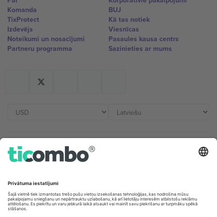
Par
Korporatīvie pakalpojumi
Komanda
BUJ
TixProtect
Kā tas notiek
Izdevējs
Viesnīcas
Noteikumi un nosacījumi
Pasaules kausa centrs
Partneru programma
Sazinieties ar mums
Biroji un atbalsts
Germany
United Kingdom
Unter den Linden 24, 10117
167 City Road, London, Greater
Berlin, Germany
London, EC1V 1AW, United
Kingdom