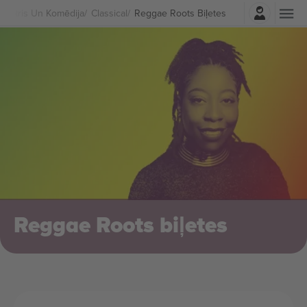
Pierakstīties
Teātris Un Komēdija
Classical
Reggae Roots Biļetes
Reggae Roots biļetes