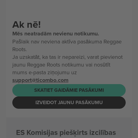
Ak nē!
Mēs neatradām nevienu notikumu.
Pašlaik nav neviena aktīva pasākuma Reggae
Roots.
Ja uzskatāt, ka tas ir nepareizi, varat pievienot
jaunu Reggae Roots notikumu vai nosūtīt
mums e-pasta ziņojumu uz
support@ticombo.com
SKATIET GAIDĀMIE PASĀKUMI
IZVEIDOT JAUNU PASĀKUMU
ES Komisijas piešķirts izcilības