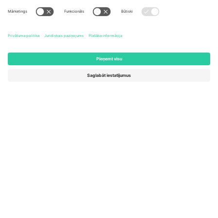
United States
Switzerland
131 Continental Dr, Suite 305,
Dorfstrasse 52a, 6390
Newark, Delaware 19713, United
Engelberg, Switzerland
States
Bulgaria
United Arab Emirates
Regus Sofia City West, bul
UAE Dubai Silicon Oasis, DDP
Totleben 53-55, 1606 Sofia,
Building A1, Office 302, Dubai,
Bulgaria
United Arab Emirates
Mexico
Av Chapultepec 360, Roma
Norte, Cuauhtémoc, 06700
Ciudad de México, CDMX,
Mexico
Platformas nodrošinātāja juridiskā persona var atšķirties atkarībā
no atrašanās vietas, notikuma un/vai domēna. Lai iegūtu detalizētu
informāciju, skatiet konkrētu notikuma lapu, nospiedumu un
noteikumus.,
Izdevējs
un
Noteikumi.
© 2026 Ticombo. Visas
tiesības aizsargātas.