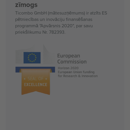
zīmogs
Ticombo GmbH (mātesuzņēmums) ir atzīts ES
pētniecības un inovāciju finansēšanas
programmā "Apvārsnis 2020", par savu
priekšlikumu Nr. 782393.