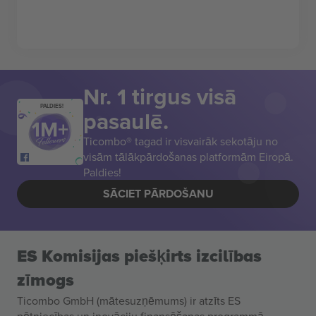
Nr. 1 tirgus visā
PALDIES!
pasaulē.
Ticombo® tagad ir visvairāk sekotāju no
visām tālākpārdošanas platformām Eiropā.
Paldies!
SĀCIET PĀRDOŠANU
ES Komisijas piešķirts izcilības
zīmogs
Ticombo GmbH (mātesuzņēmums) ir atzīts ES
pētniecības un inovāciju finansēšanas programmā