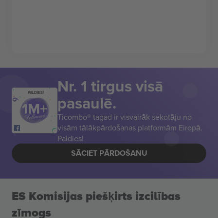
Nr. 1 tirgus visā
PALDIES!
pasaulē.
Ticombo® tagad ir visvairāk sekotāju no
visām tālākpārdošanas platformām Eiropā.
Paldies!
SĀCIET PĀRDOŠANU
ES Komisijas piešķirts izcilības
zīmogs