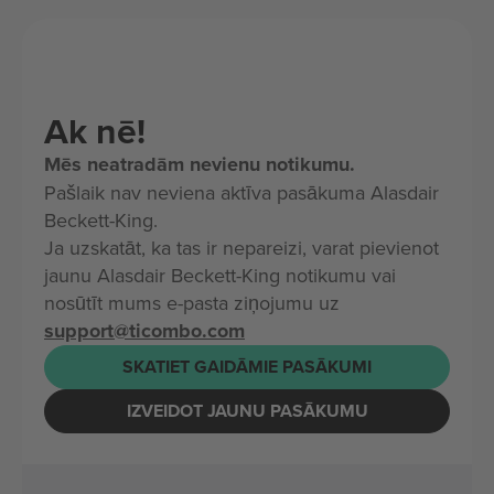
Ak nē!
Mēs neatradām nevienu notikumu.
Pašlaik nav neviena aktīva pasākuma Alasdair
Beckett-King.
Ja uzskatāt, ka tas ir nepareizi, varat pievienot
jaunu Alasdair Beckett-King notikumu vai
nosūtīt mums e-pasta ziņojumu uz
support@ticombo.com
SKATIET GAIDĀMIE PASĀKUMI
IZVEIDOT JAUNU PASĀKUMU