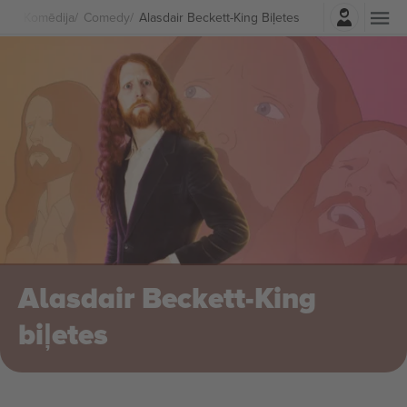
Pierakstīties
s Un Komēdija
Comedy
Alasdair Beckett-King Biļetes
Alasdair Beckett-King
biļetes