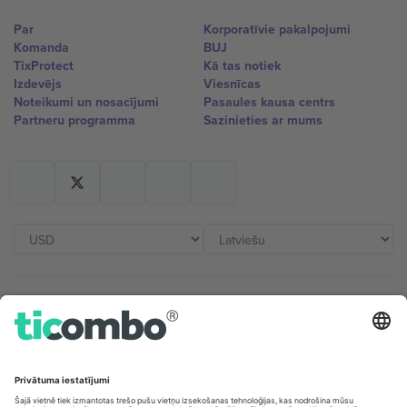
Par
Korporatīvie pakalpojumi
Komanda
BUJ
TixProtect
Kā tas notiek
Izdevējs
Viesnīcas
Noteikumi un nosacījumi
Pasaules kausa centrs
Partneru programma
Sazinieties ar mums
Biroji un atbalsts
Germany
United Kingdom
Unter den Linden 24, 10117
167 City Road, London, Greater
Berlin, Germany
London, EC1V 1AW, United
Kingdom