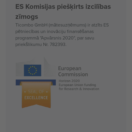
ES Komisijas piešķirts izcilības
zīmogs
Ticombo GmbH (mātesuzņēmums) ir atzīts ES
pētniecības un inovāciju finansēšanas
programmā "Apvārsnis 2020", par savu
priekšlikumu Nr. 782393.