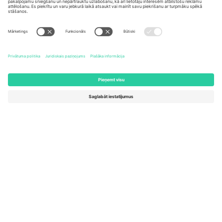
United States
Switzerland
131 Continental Dr, Suite 305,
Dorfstrasse 52a, 6390
Newark, Delaware 19713, United
Engelberg, Switzerland
States
Bulgaria
United Arab Emirates
Regus Sofia City West, bul
UAE Dubai Silicon Oasis, DDP
Totleben 53-55, 1606 Sofia,
Building A1, Office 302, Dubai,
Bulgaria
United Arab Emirates
Mexico
Av Chapultepec 360, Roma
Norte, Cuauhtémoc, 06700
Ciudad de México, CDMX,
Mexico
Platformas nodrošinātāja juridiskā persona var atšķirties atkarībā
no atrašanās vietas, notikuma un/vai domēna. Lai iegūtu detalizētu
informāciju, skatiet konkrētu notikuma lapu, nospiedumu un