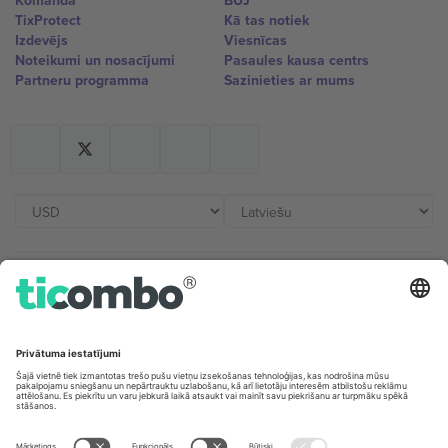
Komanda
BUJ
TixProtect
Kā tas notiek
Izdevējs
Viesnīcas
Noteikumi un nosacījumi
Pasaules kausa centrs
Partneru programma
Sazinieties ar mums
Biroji un atbalsts
Germany
United Kingdom
Unter den Linden 24, 10117
167 City Road, London, Greater
Berlin, Germany
London, EC1V 1AW, United
Kingdom
United States
Switzerland