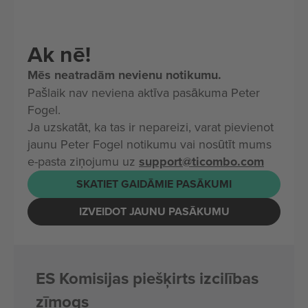
Ak nē!
Mēs neatradām nevienu notikumu.
Pašlaik nav neviena aktīva pasākuma Peter
Fogel.
Ja uzskatāt, ka tas ir nepareizi, varat pievienot
jaunu Peter Fogel notikumu vai nosūtīt mums
e-pasta ziņojumu uz
support@ticombo.com
SKATIET GAIDĀMIE PASĀKUMI
IZVEIDOT JAUNU PASĀKUMU
ES Komisijas piešķirts izcilības
zīmogs