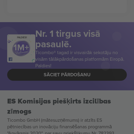
Nr. 1 tirgus visā
PALDIES!
pasaulē.
Ticombo® tagad ir visvairāk sekotāju no
visām tālākpārdošanas platformām Eiropā.
Paldies!
SĀCIET PĀRDOŠANU
ES Komisijas piešķirts izcilības
zīmogs
Ticombo GmbH (mātesuzņēmums) ir atzīts ES
pētniecības un inovāciju finansēšanas programmā
"Apvārsnis 2020", par savu priekšlikumu Nr. 782393.