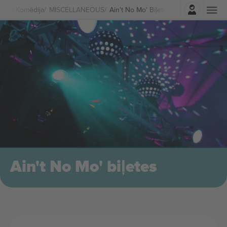
Pierakstīties
is Un Komēdija
MISCELLANEOUS
Ain't No Mo' Biļetes
Ain't No Mo' biļetes