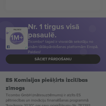
Nr. 1 tirgus visā
PALDIES!
pasaulē.
Ticombo® tagad ir visvairāk sekotāju no
visām tālākpārdošanas platformām Eiropā.
Paldies!
SĀCIET PĀRDOŠANU
ES Komisijas piešķirts izcilības
zīmogs
Ticombo GmbH (mātesuzņēmums) ir atzīts ES
pētniecības un inovāciju finansēšanas programmā
"Apvārsnis 2020", par savu priekšlikumu Nr. 782393.