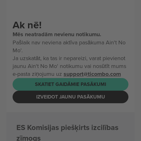
Ak nē!
Mēs neatradām nevienu notikumu.
Pašlaik nav neviena aktīva pasākuma Ain't No
Mo'.
Ja uzskatāt, ka tas ir nepareizi, varat pievienot
jaunu Ain't No Mo' notikumu vai nosūtīt mums
e-pasta ziņojumu uz
support@ticombo.com
SKATIET GAIDĀMIE PASĀKUMI
IZVEIDOT JAUNU PASĀKUMU
ES Komisijas piešķirts izcilības
zīmogs