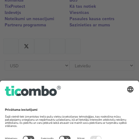
Komanda
BUJ
TixProtect
Kā tas notiek
Izdevējs
Viesnīcas
Noteikumi un nosacījumi
Pasaules kausa centrs
Partneru programma
Sazinieties ar mums
Biroji un atbalsts
Germany
United Kingdom
Unter den Linden 24, 10117
167 City Road, London, Greater
Berlin, Germany
London, EC1V 1AW, United
Kingdom
United States
Switzerland