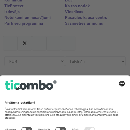
Komanda
BUJ
TixProtect
Kā tas notiek
Izdevējs
Viesnīcas
Noteikumi un nosacījumi
Pasaules kausa centrs
Partneru programma
Sazinieties ar mums
Biroji un atbalsts
Germany
United Kingdom
Unter den Linden 24, 10117
167 City Road, London, Greater
Berlin, Germany
London, EC1V 1AW, United
Kingdom
United States
Switzerland