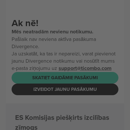
Ak nē!
Mēs neatradām nevienu notikumu.
Pašlaik nav neviena aktīva pasākuma
Divergence.
Ja uzskatāt, ka tas ir nepareizi, varat pievienot
jaunu Divergence notikumu vai nosūtīt mums
e-pasta ziņojumu uz
support@ticombo.com
SKATIET GAIDĀMIE PASĀKUMI
IZVEIDOT JAUNU PASĀKUMU
ES Komisijas piešķirts izcilības
zīmogs