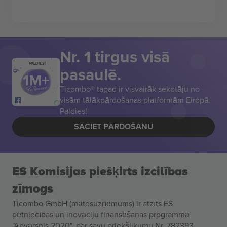
Nr. 1 tirgus visā
PALDIES!
pasaulē.
Ticombo® tagad ir visvairāk sekotāju no
visām tālākpārdošanas platformām Eiropā.
Paldies!
SĀCIET PĀRDOŠANU
ES Komisijas piešķirts izcilības
zīmogs
Ticombo GmbH (mātesuzņēmums) ir atzīts ES
pētniecības un inovāciju finansēšanas programmā
"Apvārsnis 2020", par savu priekšlikumu Nr. 782393.