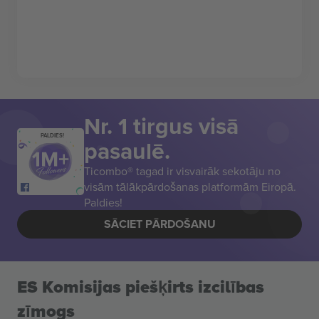
Nr. 1 tirgus visā
PALDIES!
pasaulē.
Ticombo® tagad ir visvairāk sekotāju no
visām tālākpārdošanas platformām Eiropā.
Paldies!
SĀCIET PĀRDOŠANU
ES Komisijas piešķirts izcilības
zīmogs