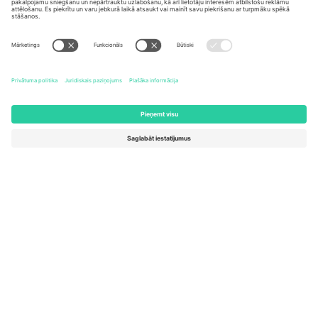
United States
Switzerland
131 Continental Dr, Suite 305,
Dorfstrasse 52a, 6390
Newark, Delaware 19713, United
Engelberg, Switzerland
States
Bulgaria
United Arab Emirates
Regus Sofia City West, bul
UAE Dubai Silicon Oasis, DDP
Totleben 53-55, 1606 Sofia,
Building A1, Office 302, Dubai,
Bulgaria
United Arab Emirates
Mexico
Av Chapultepec 360, Roma
Norte, Cuauhtémoc, 06700
Ciudad de México, CDMX,
Mexico
Platformas nodrošinātāja juridiskā persona var atšķirties atkarībā
no atrašanās vietas, notikuma un/vai domēna. Lai iegūtu detalizētu
informāciju, skatiet konkrētu notikuma lapu, nospiedumu un