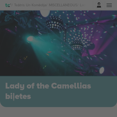
Pierakstīties
Teātris Un Komēdija
MISCELLANEOUS
Lady of the Camellias B
Lady of the Camellias
biļetes