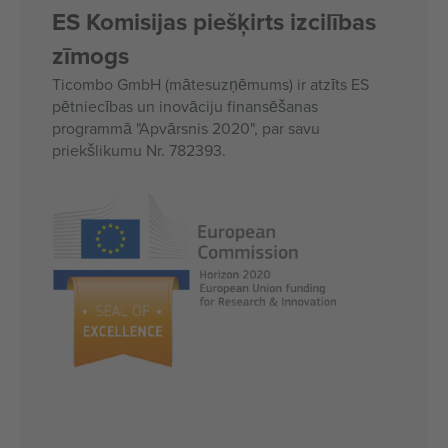
ES Komisijas piešķirts izcilības
zīmogs
Ticombo GmbH (mātesuzņēmums) ir atzīts ES
pētniecības un inovāciju finansēšanas
programmā "Apvārsnis 2020", par savu
priekšlikumu Nr. 782393.