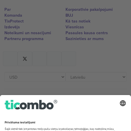
Par
Korporatīvie pakalpojumi
Komanda
BUJ
TixProtect
Kā tas notiek
Izdevējs
Viesnīcas
Noteikumi un nosacījumi
Pasaules kausa centrs
Partneru programma
Sazinieties ar mums
Biroji un atbalsts
Germany
United Kingdom
Unter den Linden 24, 10117
167 City Road, London, Greater
Berlin, Germany
London, EC1V 1AW, United
Kingdom