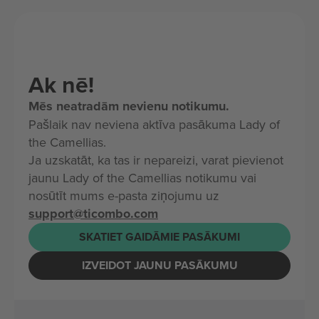
Ak nē!
Mēs neatradām nevienu notikumu.
Pašlaik nav neviena aktīva pasākuma Lady of
the Camellias.
Ja uzskatāt, ka tas ir nepareizi, varat pievienot
jaunu Lady of the Camellias notikumu vai
nosūtīt mums e-pasta ziņojumu uz
support@ticombo.com
SKATIET GAIDĀMIE PASĀKUMI
IZVEIDOT JAUNU PASĀKUMU