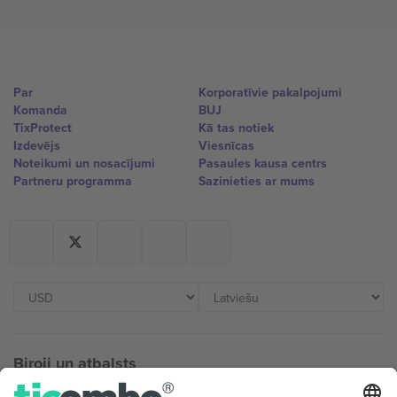
Par
Korporatīvie pakalpojumi
Komanda
BUJ
TixProtect
Kā tas notiek
Izdevējs
Viesnīcas
Noteikumi un nosacījumi
Pasaules kausa centrs
Partneru programma
Sazinieties ar mums
Biroji un atbalsts