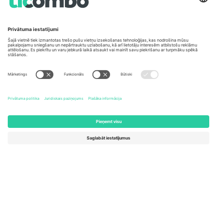
Germany
United Kingdom
Unter den Linden 24, 10117
167 City Road, London, Greater
Berlin, Germany
London, EC1V 1AW, United
Kingdom
United States
Switzerland
131 Continental Dr, Suite 305,
Dorfstrasse 52a, 6390
Newark, Delaware 19713, United
Engelberg, Switzerland
States
Bulgaria
United Arab Emirates
Regus Sofia City West, bul
UAE Dubai Silicon Oasis, DDP
Totleben 53-55, 1606 Sofia,
Building A1, Office 302, Dubai,
Bulgaria
United Arab Emirates
Mexico
Av Chapultepec 360, Roma
Norte, Cuauhtémoc, 06700
Ciudad de México, CDMX,
Mexico