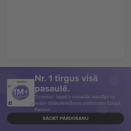
Nr. 1 tirgus visā
PALDIES!
pasaulē.
Ticombo® tagad ir visvairāk sekotāju no
visām tālākpārdošanas platformām Eiropā.
Paldies!
SĀCIET PĀRDOŠANU