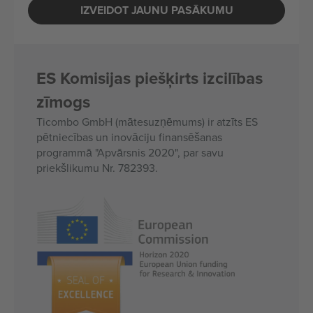
IZVEIDOT JAUNU PASĀKUMU
ES Komisijas piešķirts izcilības
zīmogs
Ticombo GmbH (mātesuzņēmums) ir atzīts ES
pētniecības un inovāciju finansēšanas
programmā "Apvārsnis 2020", par savu
priekšlikumu Nr. 782393.