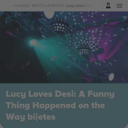
Pierakstīties
tris Un Komēdija
MISCELLANEOUS
Lucy Loves Desi: A Funny Thing H
Lucy Loves Desi: A Funny
Thing Happened on the
Way biļetes