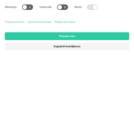
United States
Switzerland
131 Continental Dr, Suite 305,
Dorfstrasse 52a, 6390
Newark, Delaware 19713, United
Engelberg, Switzerland
States
Bulgaria
United Arab Emirates
Regus Sofia City West, bul
UAE Dubai Silicon Oasis, DDP
Totleben 53-55, 1606 Sofia,
Building A1, Office 302, Dubai,
Bulgaria
United Arab Emirates
Mexico
Av Chapultepec 360, Roma
Norte, Cuauhtémoc, 06700
Ciudad de México, CDMX,
Mexico
Platformas nodrošinātāja juridiskā persona var atšķirties atkarībā
no atrašanās vietas, notikuma un/vai domēna. Lai iegūtu detalizētu
informāciju, skatiet konkrētu notikuma lapu, nospiedumu un
noteikumus.,
Izdevējs
un
Noteikumi.
© 2026 Ticombo. Visas
tiesības aizsargātas.