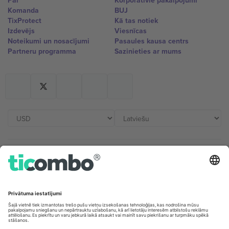
Par
Korporatīvie pakalpojumi
Komanda
BUJ
TixProtect
Kā tas notiek
Izdevējs
Viesnīcas
Noteikumi un nosacījumi
Pasaules kausa centrs
Partneru programma
Sazinieties ar mums
Biroji un atbalsts
Germany
United Kingdom
Unter den Linden 24, 10117
167 City Road, London, Greater
Berlin, Germany
London, EC1V 1AW, United
Kingdom