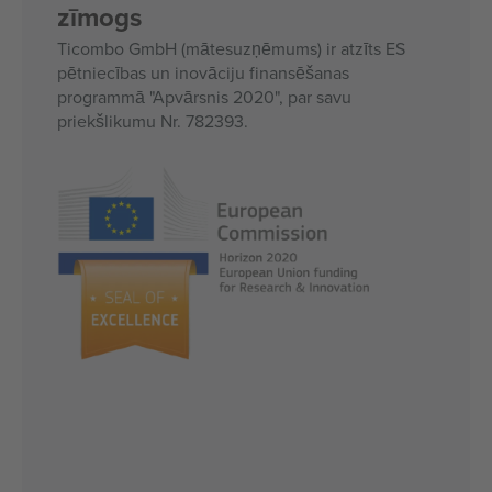
zīmogs
Ticombo GmbH (mātesuzņēmums) ir atzīts ES
pētniecības un inovāciju finansēšanas
programmā "Apvārsnis 2020", par savu
priekšlikumu Nr. 782393.