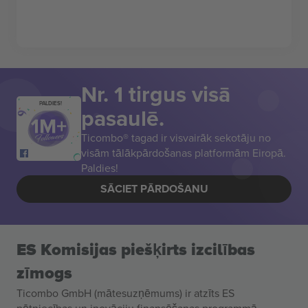
Nr. 1 tirgus visā
PALDIES!
pasaulē.
Ticombo® tagad ir visvairāk sekotāju no
visām tālākpārdošanas platformām Eiropā.
Paldies!
SĀCIET PĀRDOŠANU
ES Komisijas piešķirts izcilības
zīmogs
Ticombo GmbH (mātesuzņēmums) ir atzīts ES
pētniecības un inovāciju finansēšanas programmā