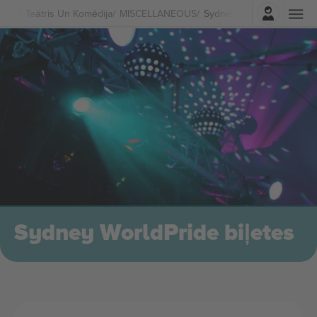
Pierakstīties
Teātris Un Komēdija
MISCELLANEOUS
Sydney WorldPride Biļete
Sydney WorldPride biļetes