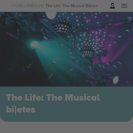
Pierakstīties
dija
MISCELLANEOUS
The Life: The Musical Biļetes
The Life: The Musical
biļetes