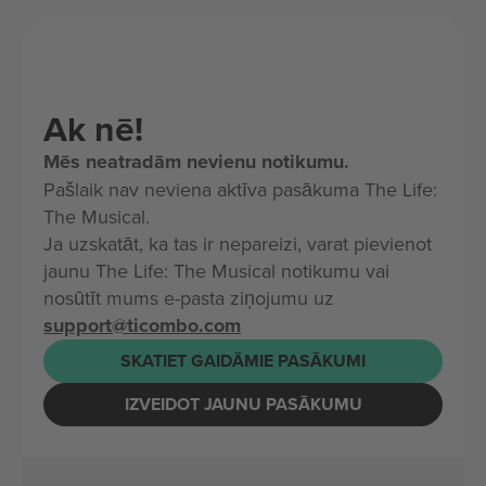
Ak nē!
Mēs neatradām nevienu notikumu.
Pašlaik nav neviena aktīva pasākuma The Life:
The Musical.
Ja uzskatāt, ka tas ir nepareizi, varat pievienot
jaunu The Life: The Musical notikumu vai
nosūtīt mums e-pasta ziņojumu uz
support@ticombo.com
SKATIET GAIDĀMIE PASĀKUMI
IZVEIDOT JAUNU PASĀKUMU