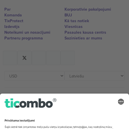
Par
Korporatīvie pakalpojumi
Komanda
BUJ
TixProtect
Kā tas notiek
Izdevējs
Viesnīcas
Noteikumi un nosacījumi
Pasaules kausa centrs
Partneru programma
Sazinieties ar mums
Biroji un atbalsts
Germany
United Kingdom
Unter den Linden 24, 10117
167 City Road, London, Greater
Berlin, Germany
London, EC1V 1AW, United
Kingdom