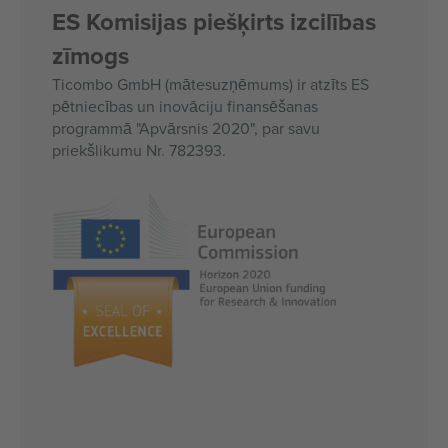
ES Komisijas piešķirts izcilības
zīmogs
Ticombo GmbH (mātesuzņēmums) ir atzīts ES
pētniecības un inovāciju finansēšanas
programmā "Apvārsnis 2020", par savu
priekšlikumu Nr. 782393.