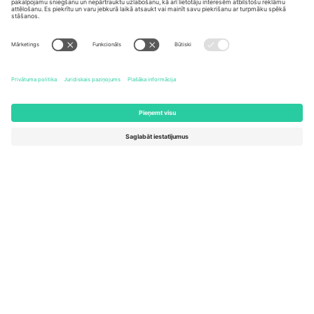
United States
Switzerland
131 Continental Dr, Suite 305,
Dorfstrasse 52a, 6390
Newark, Delaware 19713, United
Engelberg, Switzerland
States
Bulgaria
United Arab Emirates
Regus Sofia City West, bul
UAE Dubai Silicon Oasis, DDP
Totleben 53-55, 1606 Sofia,
Building A1, Office 302, Dubai,
Bulgaria
United Arab Emirates
Mexico
Av Chapultepec 360, Roma
Norte, Cuauhtémoc, 06700
Ciudad de México, CDMX,
Mexico
Platformas nodrošinātāja juridiskā persona var atšķirties atkarībā
no atrašanās vietas, notikuma un/vai domēna. Lai iegūtu detalizētu
informāciju, skatiet konkrētu notikuma lapu, nospiedumu un