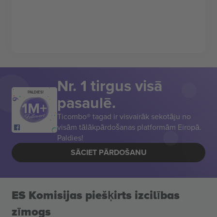
Nr. 1 tirgus visā
PALDIES!
pasaulē.
Ticombo® tagad ir visvairāk sekotāju no
visām tālākpārdošanas platformām Eiropā.
Paldies!
SĀCIET PĀRDOŠANU
ES Komisijas piešķirts izcilības
zīmogs