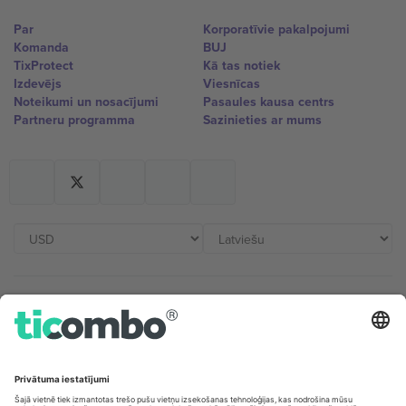
Par
Korporatīvie pakalpojumi
Komanda
BUJ
TixProtect
Kā tas notiek
Izdevējs
Viesnīcas
Noteikumi un nosacījumi
Pasaules kausa centrs
Partneru programma
Sazinieties ar mums
Biroji un atbalsts
Germany
United Kingdom
Unter den Linden 24, 10117
167 City Road, London, Greater
Berlin, Germany
London, EC1V 1AW, United
Kingdom