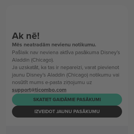
Ak nē!
Mēs neatradām nevienu notikumu.
Pašlaik nav neviena aktīva pasākuma Disney’s
Aladdin (Chicago).
Ja uzskatāt, ka tas ir nepareizi, varat pievienot
jaunu Disney’s Aladdin (Chicago) notikumu vai
nosūtīt mums e-pasta ziņojumu uz
support@ticombo.com
SKATIET GAIDĀMIE PASĀKUMI
IZVEIDOT JAUNU PASĀKUMU