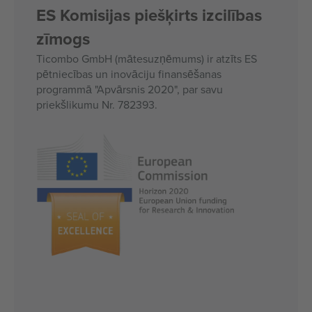
ES Komisijas piešķirts izcilības
zīmogs
Ticombo GmbH (mātesuzņēmums) ir atzīts ES
pētniecības un inovāciju finansēšanas
programmā "Apvārsnis 2020", par savu
priekšlikumu Nr. 782393.