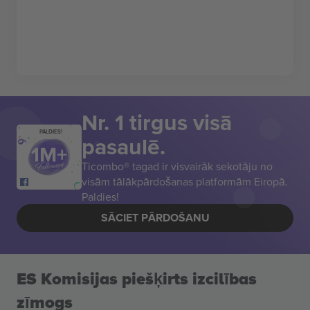
Nr. 1 tirgus visā
PALDIES!
pasaulē.
Ticombo® tagad ir visvairāk sekotāju no
visām tālākpārdošanas platformām Eiropā.
Paldies!
SĀCIET PĀRDOŠANU
ES Komisijas piešķirts izcilības
zīmogs