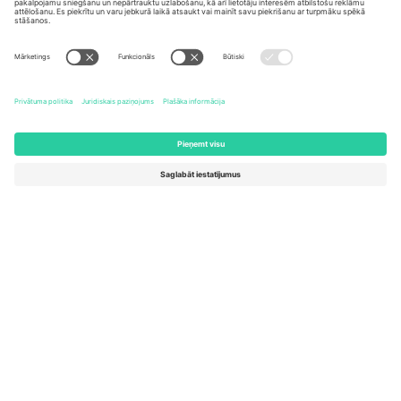
United States
Switzerland
131 Continental Dr, Suite 305,
Dorfstrasse 52a, 6390
Newark, Delaware 19713, United
Engelberg, Switzerland
States
Bulgaria
United Arab Emirates
Regus Sofia City West, bul
UAE Dubai Silicon Oasis, DDP
Totleben 53-55, 1606 Sofia,
Building A1, Office 302, Dubai,
Bulgaria
United Arab Emirates
Mexico
Av Chapultepec 360, Roma
Norte, Cuauhtémoc, 06700
Ciudad de México, CDMX,
Mexico
Platformas nodrošinātāja juridiskā persona var atšķirties atkarībā
no atrašanās vietas, notikuma un/vai domēna. Lai iegūtu detalizētu
informāciju, skatiet konkrētu notikuma lapu, nospiedumu un