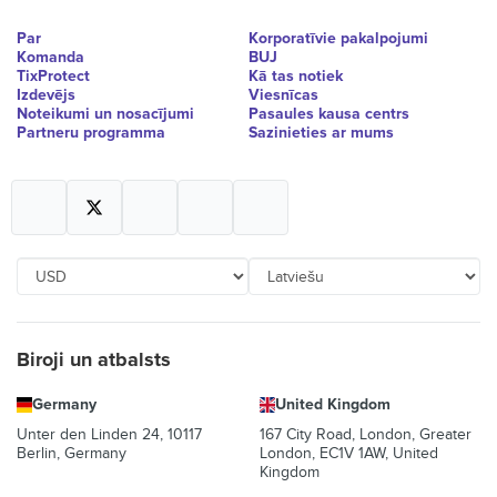
Par
Korporatīvie pakalpojumi
Komanda
BUJ
TixProtect
Kā tas notiek
Izdevējs
Viesnīcas
Noteikumi un nosacījumi
Pasaules kausa centrs
Partneru programma
Sazinieties ar mums
Biroji un atbalsts
Germany
United Kingdom
Unter den Linden 24, 10117
167 City Road, London, Greater
Berlin, Germany
London, EC1V 1AW, United
Kingdom