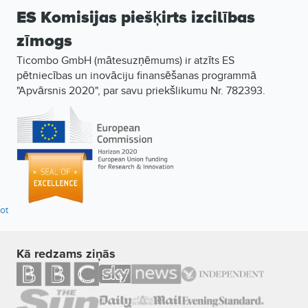
ES Komisijas piešķirts izcilības
zīmogs
Ticombo GmbH (mātesuzņēmums) ir atzīts ES
pētniecības un inovāciju finansēšanas programmā
"Apvārsnis 2020", par savu priekšlikumu Nr. 782393.
lot
Kā redzams ziņās