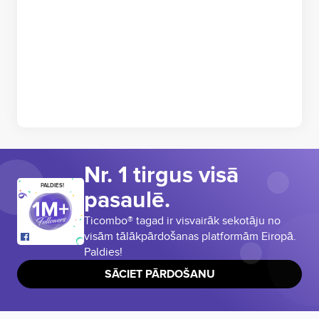
Nr. 1 tirgus visā
PALDIES!
pasaulē.
Ticombo® tagad ir visvairāk sekotāju no
visām tālākpārdošanas platformām Eiropā.
Paldies!
SĀCIET PĀRDOŠANU