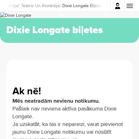
Pierakstīties
 Komēdija
Teātris Un Komēdija
Dixie Longate Biļetes
Dixie Longate biļetes
Ak nē!
Mēs neatradām nevienu notikumu.
Pašlaik nav neviena aktīva pasākuma Dixie
Longate.
Ja uzskatāt, ka tas ir nepareizi, varat pievienot
jaunu Dixie Longate notikumu vai nosūtīt