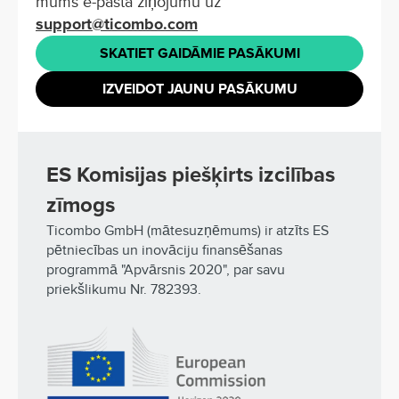
mums e-pasta ziņojumu uz
support@ticombo.com
SKATIET GAIDĀMIE PASĀKUMI
IZVEIDOT JAUNU PASĀKUMU
ES Komisijas piešķirts izcilības
zīmogs
Ticombo GmbH (mātesuzņēmums) ir atzīts ES
pētniecības un inovāciju finansēšanas
programmā "Apvārsnis 2020", par savu
priekšlikumu Nr. 782393.