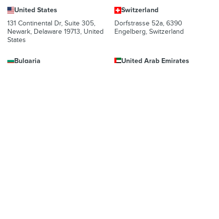
United States
Switzerland
131 Continental Dr, Suite 305,
Dorfstrasse 52a, 6390
Newark, Delaware 19713, United
Engelberg, Switzerland
States
Bulgaria
United Arab Emirates
Regus Sofia City West, bul
UAE Dubai Silicon Oasis, DDP
Totleben 53-55, 1606 Sofia,
Building A1, Office 302, Dubai,
Bulgaria
United Arab Emirates
Mexico
Av Chapultepec 360, Roma
Norte, Cuauhtémoc, 06700
Ciudad de México, CDMX,
Mexico
Platformas nodrošinātāja juridiskā persona var atšķirties atkarībā
no atrašanās vietas, notikuma un/vai domēna. Lai iegūtu detalizētu
informāciju, skatiet konkrētu notikuma lapu, nospiedumu un
noteikumus.,
Izdevējs
un
Noteikumi.
© 2026 Ticombo. Visas
tiesības aizsargātas.