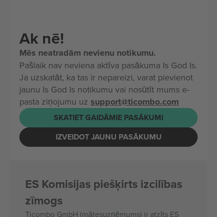
Ak nē!
Mēs neatradām nevienu notikumu.
Pašlaik nav neviena aktīva pasākuma Is God Is.
Ja uzskatāt, ka tas ir nepareizi, varat pievienot
jaunu Is God Is notikumu vai nosūtīt mums e-
pasta ziņojumu uz
support@ticombo.com
SKATIET GAIDĀMIE PASĀKUMI
IZVEIDOT JAUNU PASĀKUMU
ES Komisijas piešķirts izcilības
zīmogs
Ticombo GmbH (mātesuzņēmums) ir atzīts ES