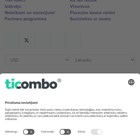
TixProtect
Kā tas notiek
Izdevējs
Viesnīcas
Noteikumi un nosacījumi
Pasaules kausa centrs
Partneru programma
Sazinieties ar mums
Biroji un atbalsts
Germany
United Kingdom
Unter den Linden 24, 10117
167 City Road, London, Greater
Berlin, Germany
London, EC1V 1AW, United
Kingdom
United States
Switzerland