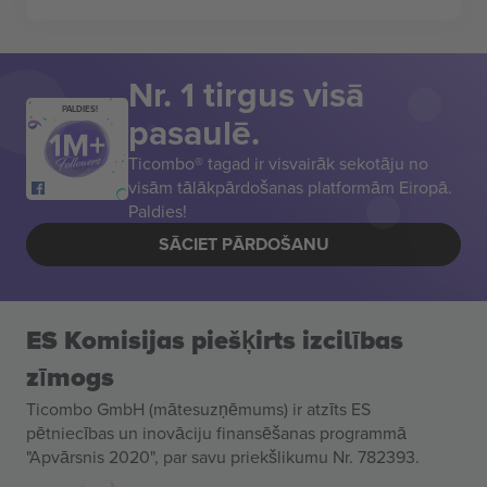
Nr. 1 tirgus visā
PALDIES!
pasaulē.
Ticombo® tagad ir visvairāk sekotāju no
visām tālākpārdošanas platformām Eiropā.
Paldies!
SĀCIET PĀRDOŠANU
ES Komisijas piešķirts izcilības
zīmogs
Ticombo GmbH (mātesuzņēmums) ir atzīts ES
pētniecības un inovāciju finansēšanas programmā
"Apvārsnis 2020", par savu priekšlikumu Nr. 782393.