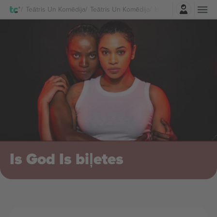
Pierakstīties
Teātris Un Komēdija
Teātris Un Komēdija
Is God Is Biļetes
Is God Is biļetes