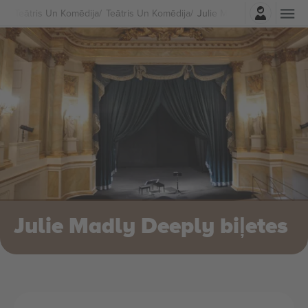
Pierakstīties
Teātris Un Komēdija
Teātris Un Komēdija
Julie Madly Deeply Biļete
Julie Madly Deeply biļetes