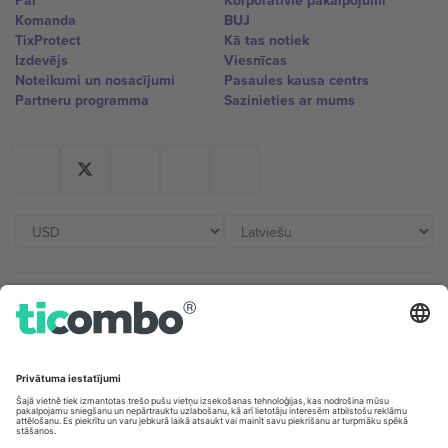
Par
Korporatīvie pakalpojumi
Komanda
BUJ
TixProtect
Kā tas notiek
Izdevējs
Viesnīcas
Noteikumi un nosacījumi
Pasaules kausa centrs
Partneru programma
Sazinieties ar mums
Biroji un atbalsts
Germany
United Kingdom
Unter den Linden 24, 10117
167 City Road, London, Greater
Berlin, Germany
London, EC1V 1AW, United
Kingdom