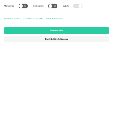
United States
Switzerland
131 Continental Dr, Suite 305,
Dorfstrasse 52a, 6390
Newark, Delaware 19713, United
Engelberg, Switzerland
States
Bulgaria
United Arab Emirates
Regus Sofia City West, bul
UAE Dubai Silicon Oasis, DDP
Totleben 53-55, 1606 Sofia,
Building A1, Office 302, Dubai,
Bulgaria
United Arab Emirates
Mexico
Av Chapultepec 360, Roma
Norte, Cuauhtémoc, 06700
Ciudad de México, CDMX,
Mexico
Platformas nodrošinātāja juridiskā persona var atšķirties atkarībā
no atrašanās vietas, notikuma un/vai domēna. Lai iegūtu detalizētu
informāciju, skatiet konkrētu notikuma lapu, nospiedumu un
noteikumus.,
Izdevējs
un
Noteikumi.
© 2026 Ticombo. Visas
tiesības aizsargātas.