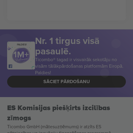
Nr. 1 tirgus visā
PALDIES!
pasaulē.
Ticombo® tagad ir visvairāk sekotāju no
visām tālākpārdošanas platformām Eiropā.
Paldies!
SĀCIET PĀRDOŠANU
ES Komisijas piešķirts izcilības
zīmogs
Ticombo GmbH (mātesuzņēmums) ir atzīts ES
pētniecības un inovāciju finansēšanas programmā