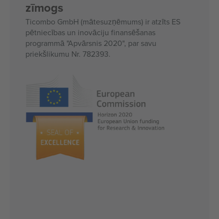
zīmogs
Ticombo GmbH (mātesuzņēmums) ir atzīts ES
pētniecības un inovāciju finansēšanas
programmā "Apvārsnis 2020", par savu
priekšlikumu Nr. 782393.