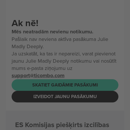
Ak nē!
Mēs neatradām nevienu notikumu.
Pašlaik nav neviena aktīva pasākuma Julie
Madly Deeply.
Ja uzskatāt, ka tas ir nepareizi, varat pievienot
jaunu Julie Madly Deeply notikumu vai nosūtīt
mums e-pasta ziņojumu uz
support@ticombo.com
SKATIET GAIDĀMIE PASĀKUMI
IZVEIDOT JAUNU PASĀKUMU
ES Komisijas piešķirts izcilības