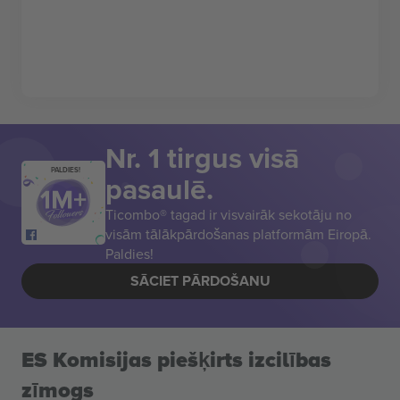
Nr. 1 tirgus visā
PALDIES!
pasaulē.
Ticombo® tagad ir visvairāk sekotāju no
visām tālākpārdošanas platformām Eiropā.
Paldies!
SĀCIET PĀRDOŠANU
ES Komisijas piešķirts izcilības
zīmogs