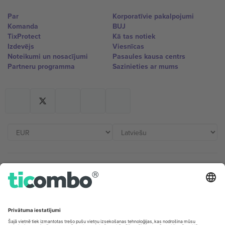
Par
Korporatīvie pakalpojumi
Komanda
BUJ
TixProtect
Kā tas notiek
Izdevējs
Viesnīcas
Noteikumi un nosacījumi
Pasaules kausa centrs
Partneru programma
Sazinieties ar mums
Biroji un atbalsts
Germany
United Kingdom
Unter den Linden 24, 10117
167 City Road, London, Greater
Berlin, Germany
London, EC1V 1AW, United
Kingdom