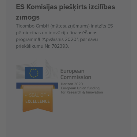
ES Komisijas piešķirts izcilības
zīmogs
Ticombo GmbH (mātesuzņēmums) ir atzīts ES
pētniecības un inovāciju finansēšanas
programmā "Apvārsnis 2020", par savu
priekšlikumu Nr. 782393.