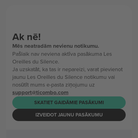
Ak nē!
Mēs neatradām nevienu notikumu.
Pašlaik nav neviena aktīva pasākuma Les
Oreilles du Silence.
Ja uzskatāt, ka tas ir nepareizi, varat pievienot
jaunu Les Oreilles du Silence notikumu vai
nosūtīt mums e-pasta ziņojumu uz
support@ticombo.com
SKATIET GAIDĀMIE PASĀKUMI
IZVEIDOT JAUNU PASĀKUMU