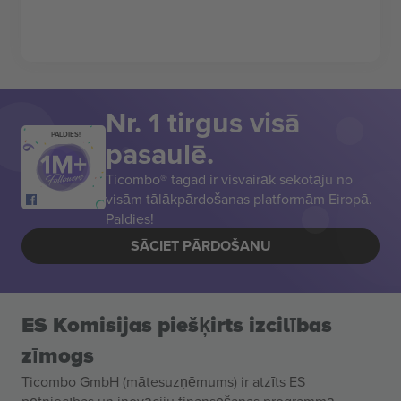
Nr. 1 tirgus visā
PALDIES!
pasaulē.
Ticombo® tagad ir visvairāk sekotāju no
visām tālākpārdošanas platformām Eiropā.
Paldies!
SĀCIET PĀRDOŠANU
ES Komisijas piešķirts izcilības
zīmogs
Ticombo GmbH (mātesuzņēmums) ir atzīts ES
pētniecības un inovāciju finansēšanas programmā