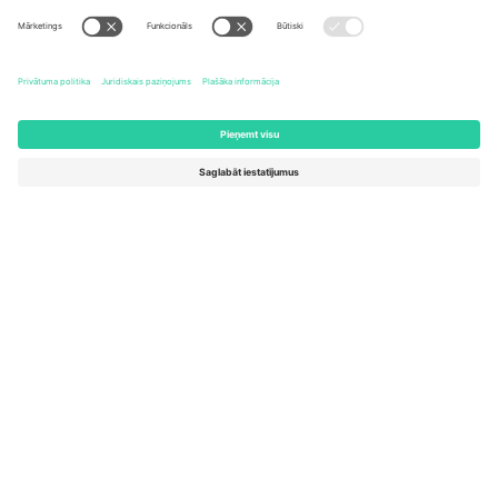
United States
Switzerland
131 Continental Dr, Suite 305,
Dorfstrasse 52a, 6390
Newark, Delaware 19713, United
Engelberg, Switzerland
States
Bulgaria
United Arab Emirates
Regus Sofia City West, bul
UAE Dubai Silicon Oasis, DDP
Totleben 53-55, 1606 Sofia,
Building A1, Office 302, Dubai,
Bulgaria
United Arab Emirates
Mexico
Av Chapultepec 360, Roma
Norte, Cuauhtémoc, 06700
Ciudad de México, CDMX,
Mexico
Platformas nodrošinātāja juridiskā persona var atšķirties atkarībā
no atrašanās vietas, notikuma un/vai domēna. Lai iegūtu detalizētu
informāciju, skatiet konkrētu notikuma lapu, nospiedumu un
noteikumus.,
Izdevējs
un
Noteikumi.
© 2026 Ticombo. Visas
tiesības aizsargātas.