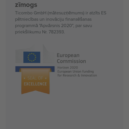
zīmogs
Ticombo GmbH (mātesuzņēmums) ir atzīts ES
pētniecības un inovāciju finansēšanas
programmā "Apvārsnis 2020", par savu
priekšlikumu Nr. 782393.