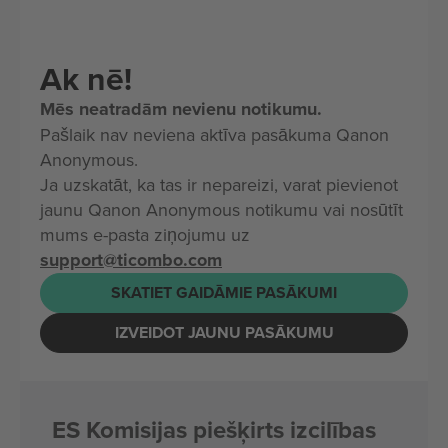
Ak nē!
Mēs neatradām nevienu notikumu.
Pašlaik nav neviena aktīva pasākuma Qanon
Anonymous.
Ja uzskatāt, ka tas ir nepareizi, varat pievienot
jaunu Qanon Anonymous notikumu vai nosūtīt
mums e-pasta ziņojumu uz
support@ticombo.com
SKATIET GAIDĀMIE PASĀKUMI
IZVEIDOT JAUNU PASĀKUMU
ES Komisijas piešķirts izcilības