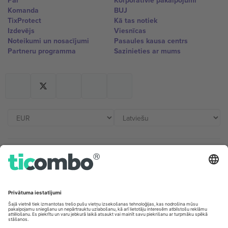
Par
Korporatīvie pakalpojumi
Komanda
BUJ
TixProtect
Kā tas notiek
Izdevējs
Viesnīcas
Noteikumi un nosacījumi
Pasaules kausa centrs
Partneru programma
Sazinieties ar mums
Biroji un atbalsts
Germany
United Kingdom
Unter den Linden 24, 10117
167 City Road, London, Greater
Berlin, Germany
London, EC1V 1AW, United
Kingdom