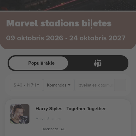
Marvel stadions biļetes
09 oktobris 2026 - 24 oktobris 2027
Populārākie
$
40
-
11 711
Komandas
Harry Styles - Together Together
Marvel Stadium
Docklands, AU