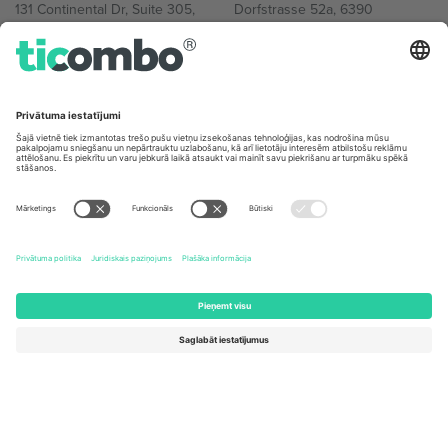
131 Continental Dr, Suite 305,
Dorfstrasse 52a, 6390
Newark, Delaware 19713, United
Engelberg, Switzerland
States
Bulgaria
United Arab Emirates
Regus Sofia City West, bul
UAE Dubai Silicon Oasis, DDP
Totleben 53-55, 1606 Sofia,
Building A1, Office 302, Dubai,
Bulgaria
United Arab Emirates
Mexico
Av Chapultepec 360, Roma
Norte, Cuauhtémoc, 06700
Ciudad de México, CDMX,
Mexico
Platformas nodrošinātāja juridiskā persona var atšķirties atkarībā
no atrašanās vietas, notikuma un/vai domēna. Lai iegūtu detalizētu
informāciju, skatiet konkrētu notikuma lapu, nospiedumu un
noteikumus.,
Izdevējs
un
Noteikumi.
© 2026 Ticombo. Visas
tiesības aizsargātas.