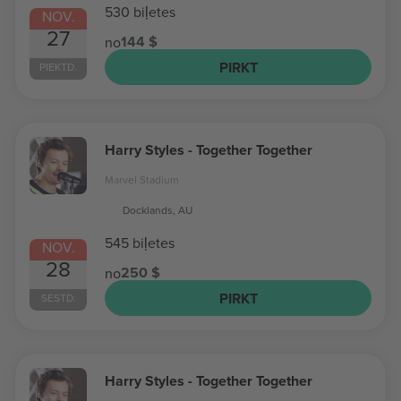
530 biļetes
NOV.
27
144 $
no
PIRKT
PIEKTD.
Harry Styles - Together Together
Marvel Stadium
Docklands, AU
545 biļetes
NOV.
28
250 $
no
PIRKT
SESTD.
Harry Styles - Together Together