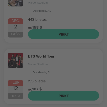
Marvel Stadium
Docklands, AU
443 biļetes
DEC.
2
158 $
no
PIRKT
TREŠD.
BTS World Tour
Marvel Stadium
Docklands, AU
155 biļetes
FEBR.
12
187 $
no
PIRKT
PIEKTD.