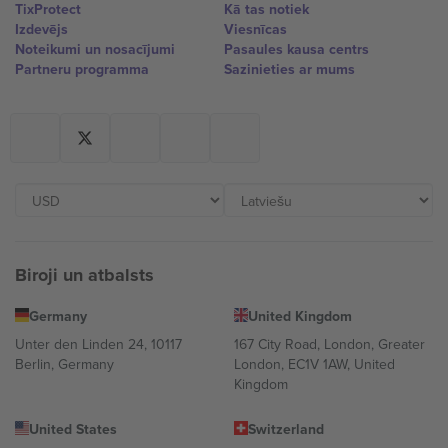
TixProtect
Kā tas notiek
Izdevējs
Viesnīcas
Noteikumi un nosacījumi
Pasaules kausa centrs
Partneru programma
Sazinieties ar mums
Biroji un atbalsts
Germany
United Kingdom
Unter den Linden 24, 10117
167 City Road, London, Greater
Berlin, Germany
London, EC1V 1AW, United
Kingdom
United States
Switzerland