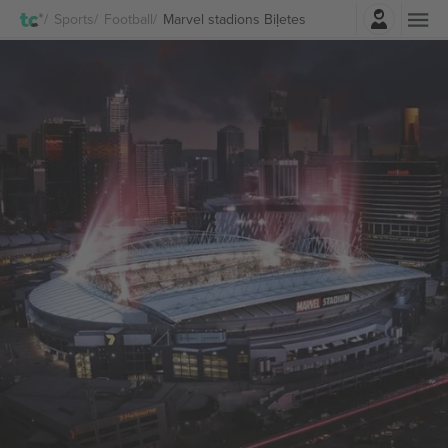
Pierakstīties
Sports
Football
Marvel stadions Biļetes