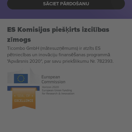
SĀCIET PĀRDOŠANU
ES Komisijas piešķirts izcilības
zīmogs
Ticombo GmbH (mātesuzņēmums) ir atzīts ES
pētniecības un inovāciju finansēšanas programmā
"Apvārsnis 2020", par savu priekšlikumu Nr. 782393.