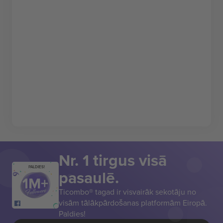
Nr. 1 tirgus visā
PALDIES!
pasaulē.
Ticombo® tagad ir visvairāk sekotāju no
visām tālākpārdošanas platformām Eiropā.
Paldies!